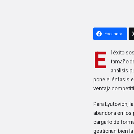
Facebook
E
l éxito s
tamaño de
análisis 
pone el énfasis 
ventaja competiti
Para Lyutovich, l
abandona en los p
cargarlo de form
gestionan bien la