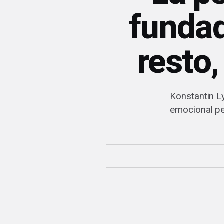
fundad
resto,
Konstantin L
emocional pe