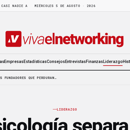
 NADIE APARTA
·
LA CEO DE ORIFLAME: «DISFRUTA DE LA GENTE TAN
MIÉRCOLES 5 DE AGOSTO · 2026
ias
Empresas
Estadísticas
Consejos
Entrevistas
Finanzas
Liderazgo
His
S FUNDADORES QUE PERDURAN…
LIDERAZGO
icología separa