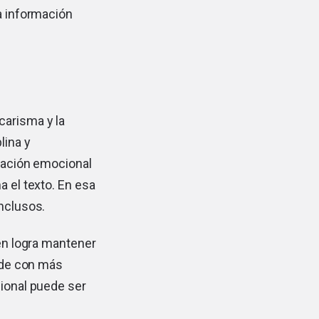
la información
carisma y la
lina y
ulación emocional
a el texto. En esa
onclusos.
ien logra mantener
cide con más
cional puede ser