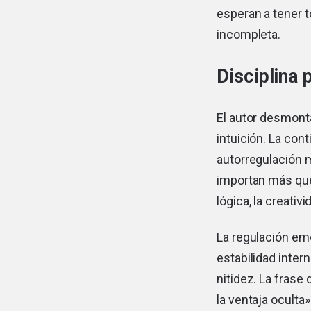
esperan a tener t
incompleta.
Disciplina 
El autor desmonta
intuición. La con
autorregulación m
importan más que 
lógica, la creati
La regulación emo
estabilidad inter
nitidez. La frase
la ventaja oculta»