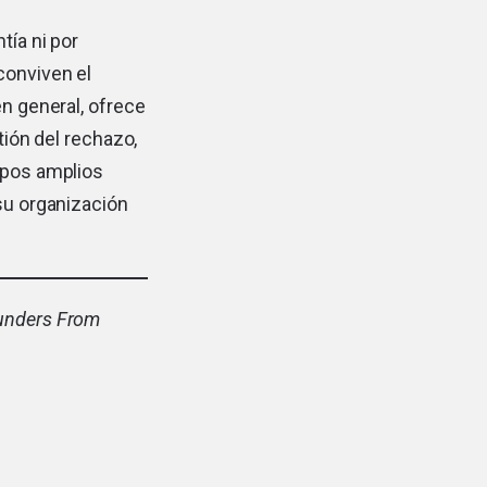
tía ni por
conviven el
en general, ofrece
tión del rechazo,
uipos amplios
 su organización
ounders From