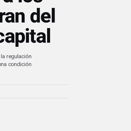
ran del
capital
la regulación
una condición