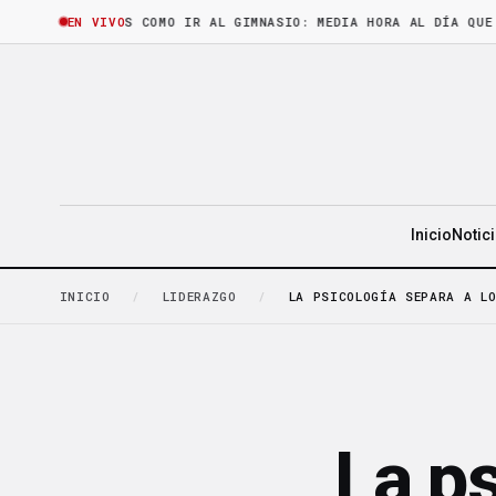
HORA
·
LEER ES COMO IR AL GIMNASIO: MEDIA HORA AL DÍA QUE CASI
EN VIVO
Inicio
Notic
INICIO
/
LIDERAZGO
/
LA PSICOLOGÍA SEPARA A LO
La ps