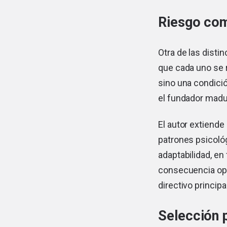
Riesgo co
Otra de las disti
que cada uno se r
sino una condició
el fundador madur
El autor extiende
patrones psicológ
adaptabilidad, en
consecuencia oper
directivo principal
Selección 