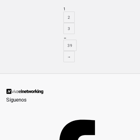
1
2
3
…
39
→
Síguenos