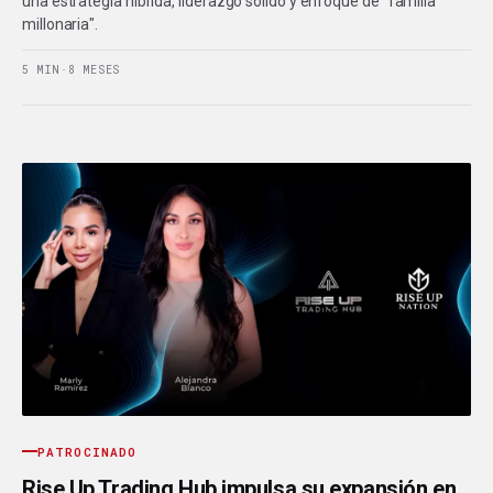
una estrategia híbrida, liderazgo sólido y enfoque de "familia
millonaria".
5 MIN
·
8 MESES
PATROCINADO
Rise Up Trading Hub impulsa su expansión en