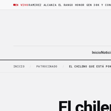
RA
·
BRUNO RAMIREZ ALCANZA EL RANGO HONOR GEN 30K Y CONSOLIDA 
EN VIVO
Inicio
Notic
INICIO
/
PATROCINADO
/
EL CHILENO QUE ESTÁ PO
El chil