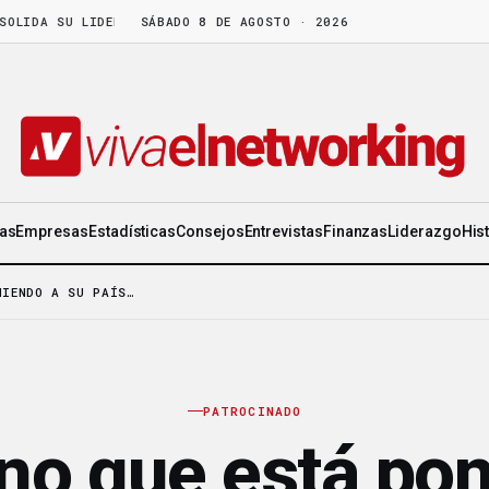
SU LIDERAZGO EN WORLD GEN
SÁBADO 8 DE AGOSTO · 2026
·
LA FRUTA MADURA NO ESPERA: HAY CO
ias
Empresas
Estadísticas
Consejos
Entrevistas
Finanzas
Liderazgo
His
NIENDO A SU PAÍS…
PATROCINADO
eno que está po