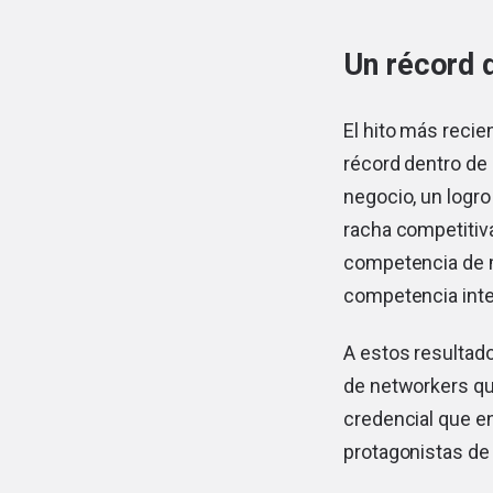
Un récord q
El hito más recie
récord dentro de
negocio, un logro
racha competitiv
competencia de m
competencia inter
A estos resultad
de networkers qu
credencial que en
protagonistas de