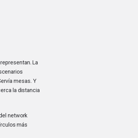
e representan. La
escenarios
Servía mesas. Y
erca la distancia
 del network
círculos más