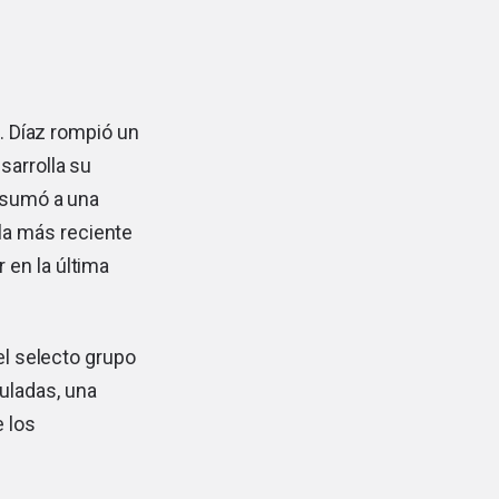
s. Díaz rompió un
sarrolla su
e sumó a una
la más reciente
 en la última
 el selecto grupo
uladas, una
e los