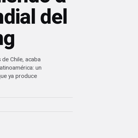
dial del
ng
 de Chile, acaba
Latinoamérica: un
 que ya produce