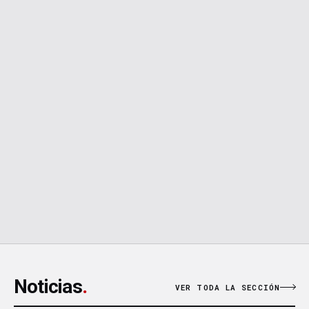
FWP rompe su propio récord: supera los
3 millones de dólares en ventas en junio
2026 y anuncia expansión a 15 países
3 MIN
PREMIOS
Nueve marcas de venta directa entran a
las 50 mayores de belleza en Estados
Unidos
2 MIN
Noticias
.
VER TODA LA SECCIÓN