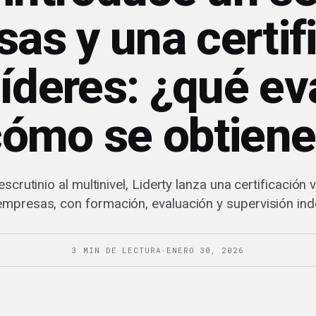
as y una certif
líderes: ¿qué ev
cómo se obtiene
scrutinio al multinivel, Liderty lanza una certificación v
empresas, con formación, evaluación y supervisión in
3 MIN DE LECTURA
·
ENERO 30, 2026