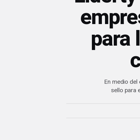
empres
para 
En medio del e
sello para 