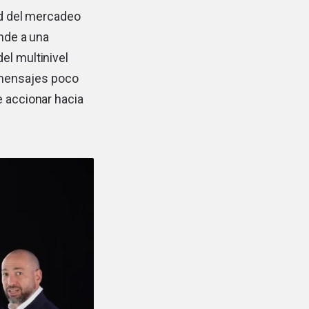
dad del mercadeo
onde a una
el multinivel
 mensajes poco
e accionar hacia