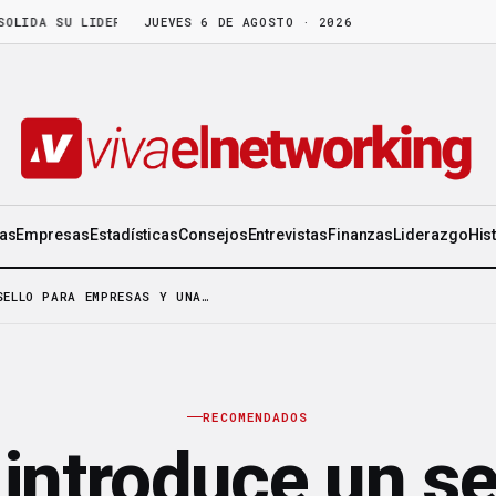
A SU LIDERAZGO EN WORLD GEN
JUEVES 6 DE AGOSTO · 2026
·
LA FRUTA MADURA NO ESPERA: HAY C
ias
Empresas
Estadísticas
Consejos
Entrevistas
Finanzas
Liderazgo
His
SELLO PARA EMPRESAS Y UNA…
RECOMENDADOS
 introduce un se