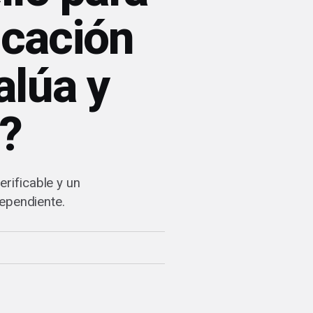
icación
alúa y
?
erificable y un
dependiente.