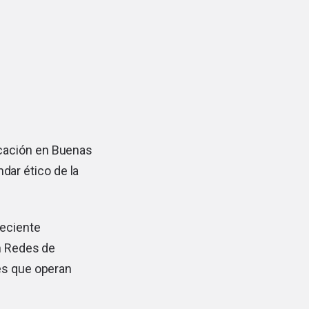
ficación en Buenas
dar ético de la
reciente
en Redes de
res que operan