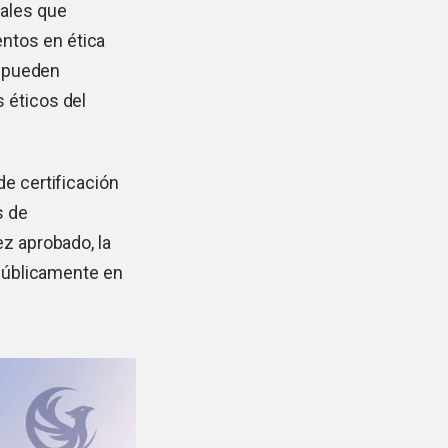
nales que
ntos en ética
e pueden
 éticos del
de certificación
s de
ez aprobado, la
 públicamente en