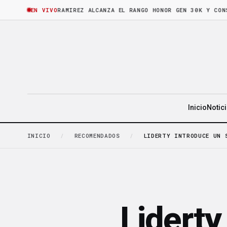
ORA
·
BRUNO RAMIREZ ALCANZA EL RANGO HONOR GEN 30K Y CONSOLID
EN VIVO
Inicio
Notic
INICIO
/
RECOMENDADOS
/
LIDERTY INTRODUCE UN 
Liderty