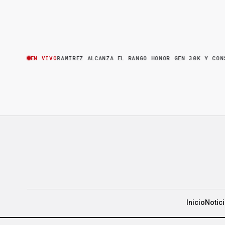
RA
·
BRUNO RAMIREZ ALCANZA EL RANGO HONOR GEN 30K Y CONSOLIDA
EN VIVO
Inicio
Notic