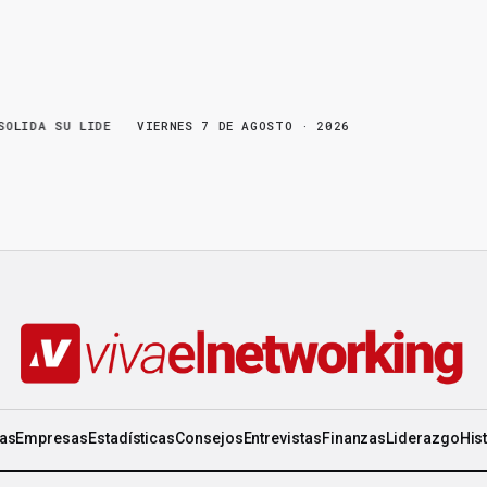
 SU LIDERAZGO EN WORLD GEN
VIERNES 7 DE AGOSTO · 2026
·
LA FRUTA MADURA NO ESPERA: HAY CO
ias
Empresas
Estadísticas
Consejos
Entrevistas
Finanzas
Liderazgo
His