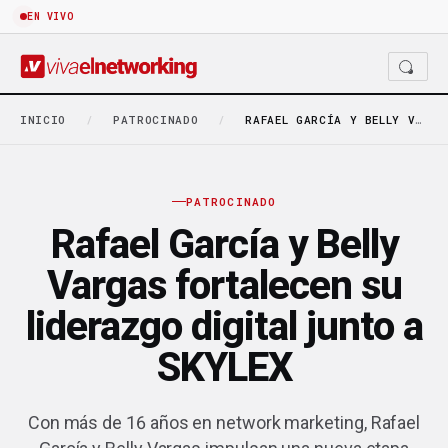
EN VIVO
INICIO
/
PATROCINADO
/
RAFAEL GARCÍA Y BELLY VARGAS FORTALECEN SU LIDERAZGO…
PATROCINADO
Rafael García y Belly
Vargas fortalecen su
liderazgo digital junto a
SKYLEX
Con más de 16 años en network marketing, Rafael