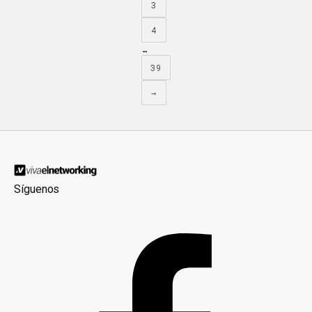
3
4
…
39
→
Síguenos