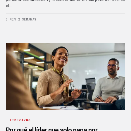
el…
3 MIN
·
2 SEMANAS
LIDERAZGO
Por qué el líder que solo paga por