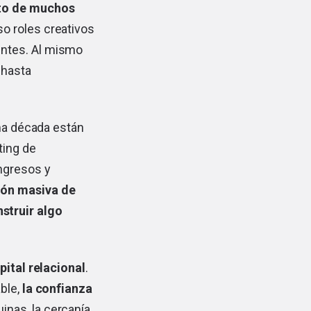
cto de muchos
o roles creativos
entes. Al mismo
 hasta
ima década están
ting de
ingresos y
ión masiva de
struir algo
pital relacional
.
ble,
la confianza
nas, la cercanía