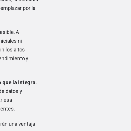
eemplazar por la
esible. A
iciales ni
n los altos
endimiento y
 que la integra.
 de datos y
ar esa
ientes.
rán una ventaja