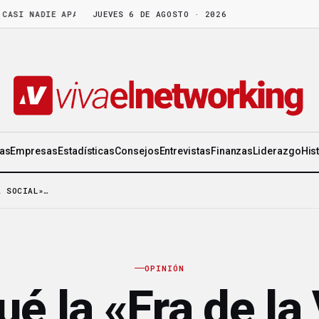
 NADIE APARTA
·
LA CEO DE ORIFLAME: «DISFRUTA DE LA GENTE TAN
JUEVES 6 DE AGOSTO · 2026
ias
Empresas
Estadísticas
Consejos
Entrevistas
Finanzas
Liderazgo
His
A SOCIAL»…
OPINIÓN
ué la «Era de la