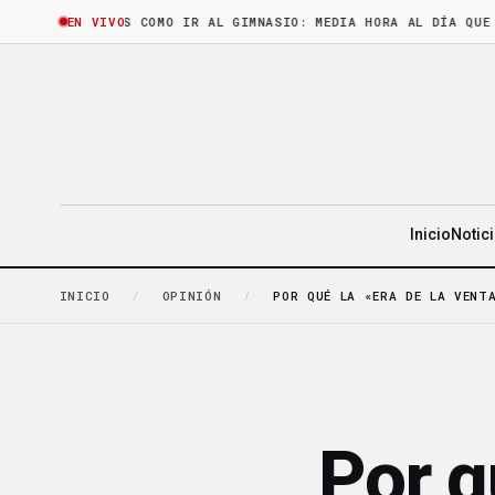
HORA
·
LEER ES COMO IR AL GIMNASIO: MEDIA HORA AL DÍA QUE CASI
EN VIVO
Inicio
Notic
INICIO
/
OPINIÓN
/
POR QUÉ LA «ERA DE LA VENT
Por q