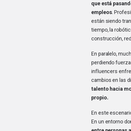
que está pasand
empleos
. Profes
están siendo tra
tiempo, la robóti
construcción, re
En paralelo, much
perdiendo fuerza
influencers enfr
cambios en las d
talento hacia m
propio.
En este escenari
En un entorno don
entre personas a