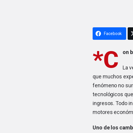
Facebook
*C
on b
La v
que muchos exper
fenómeno no surg
tecnológicos que
ingresos. Todo in
motores económic
Uno de los cambi