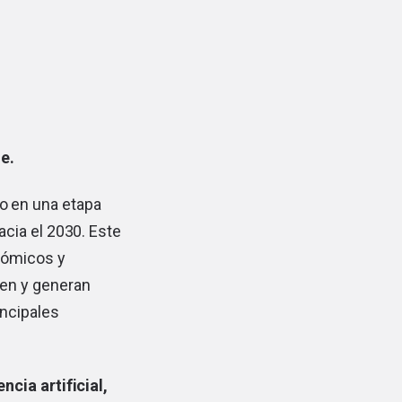
e.
do en una etapa
cia el 2030. Este
nómicos y
men y generan
incipales
cia artificial,