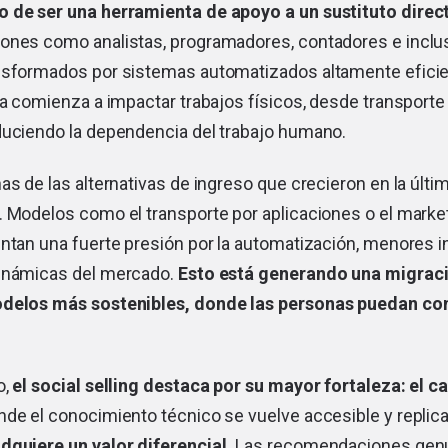
o de ser una herramienta de apoyo a un sustituto dire
iones como analistas, programadores, contadores e inclus
nsformados por sistemas automatizados altamente efici
ca comienza a impactar trabajos físicos, desde transporte
duciendo la dependencia del trabajo humano.
as de las alternativas de ingreso que crecieron en la últ
. Modelos como el transporte por aplicaciones o el marke
entan una fuerte presión por la automatización, menores 
inámicas del mercado.
Esto está generando una migrac
odelos más sostenibles, donde las personas puedan con
o,
el social selling destaca por su mayor fortaleza: el ca
de el conocimiento técnico se vuelve accesible y replica
dquiere un valor diferencial.
Las recomendaciones genui