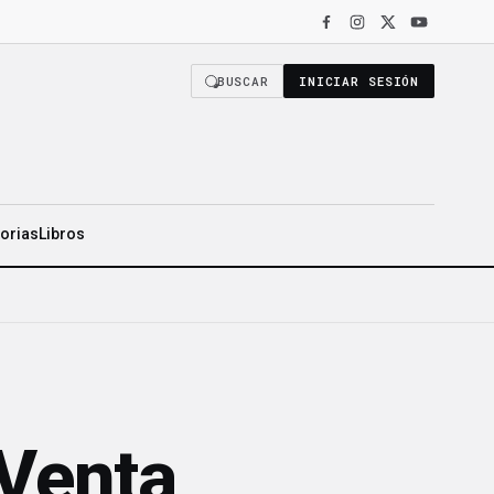
TO COMO DE LOS NÚMEROS»
·
LR HEALTH VENDE 319 MILLONES DE DÓLA
BUSCAR
INICIAR SESIÓN
torias
Libros
 Venta