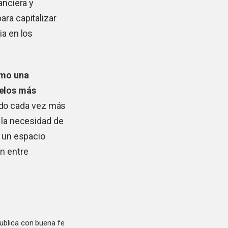
anciera y
ara capitalizar
ia en los
omo una
delos más
ndo cada vez más
y la necesidad de
o un espacio
ón entre
ublica con buena fe