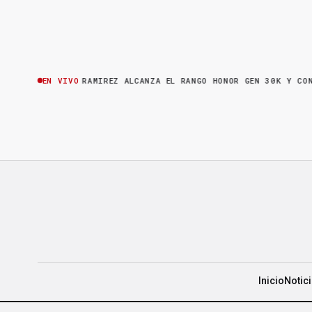
A
·
BRUNO RAMIREZ ALCANZA EL RANGO HONOR GEN 30K Y CONSOLIDA S
EN VIVO
Inicio
Notic