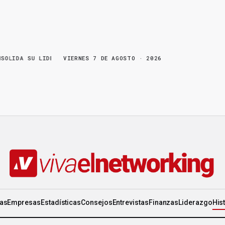
U LIDERAZGO EN WORLD GEN
VIERNES 7 DE AGOSTO · 2026
·
LA FRUTA MADURA NO ESPERA: HAY COSA
ias
Empresas
Estadísticas
Consejos
Entrevistas
Finanzas
Liderazgo
His