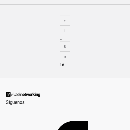
←
1
…
8
9
10
Síguenos