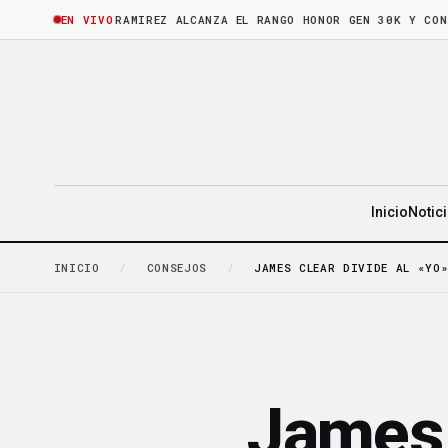
HORA
·
BRUNO RAMIREZ ALCANZA EL RANGO HONOR GEN 30K Y CONSOLI
EN VIVO
Inicio
Notic
INICIO
/
CONSEJOS
/
JAMES CLEAR DIVIDE AL «YO
James 