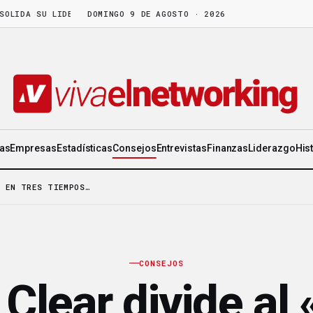
DA SU LIDERAZGO EN WORLD GEN
DOMINGO 9 DE AGOSTO · 2026
·
LA FRUTA MADURA NO ESPERA: HAY 
ias
Empresas
Estadísticas
Consejos
Entrevistas
Finanzas
Liderazgo
His
» EN TRES TIEMPOS…
CONSEJOS
Clear divide al 