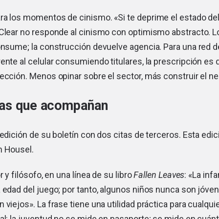
ra los momentos de cinismo. «Si te deprime el estado de
 Clear no responde al cinismo con optimismo abstracto. 
consume; la construcción devuelve agencia. Para una red 
ente al celular consumiendo titulares, la prescripción es
ección. Menos opinar sobre el sector, más construir el ne
tas que acompañan
edición de su boletín con dos citas de terceros. Esta edici
n Housel.
r y filósofo, en una línea de su libro
Fallen Leaves
: «La inf
 edad del juego; por tanto, algunos niños nunca son jóven
 viejos». La frase tiene una utilidad práctica para cualq
al: la juventud no se mide en pasaporte; se mide en cuán