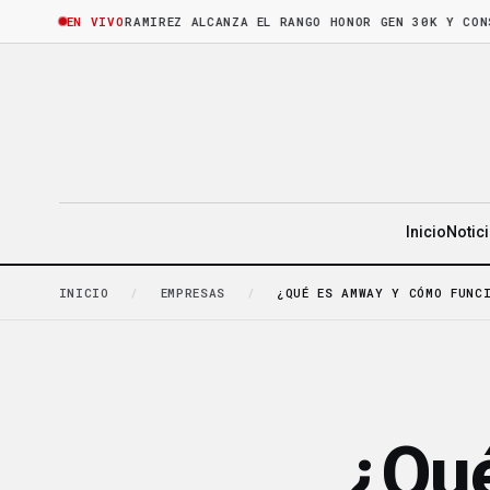
ORA
·
BRUNO RAMIREZ ALCANZA EL RANGO HONOR GEN 30K Y CONSOLIDA
EN VIVO
Inicio
Notic
INICIO
/
EMPRESAS
/
¿QUÉ ES AMWAY Y CÓMO FUNC
¿Qu