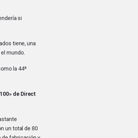
endería si
ados tiene, una
 el mundo.
como la 44ª
100» de Direct
astante
n un total de 80
 de fabricación y