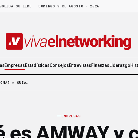
 SU LIDERAZGO EN WORLD GEN
DOMINGO 9 DE AGOSTO · 2026
·
LA FRUTA MADURA NO ESPERA: HAY C
ias
Empresas
Estadísticas
Consejos
Entrevistas
Finanzas
Liderazgo
His
IONA? » GUÍA…
EMPRESAS
é es AMWAY y 