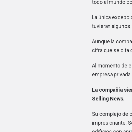
todo el mundo co
La única excepció
tuvieran algunos 
Aunque la compañí
cifra que se cit
Al momento de es
empresa privada 
La compañía siem
Selling News
.
Su complejo de o
impresionante. Se
edificios con ap