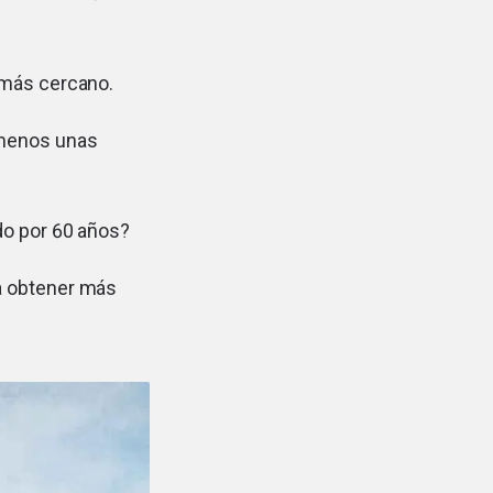
 más cercano.
 menos unas
ado por 60 años?
a obtener más