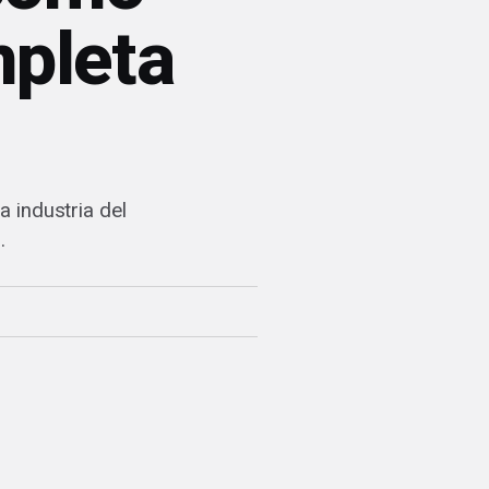
mpleta
 industria del
.