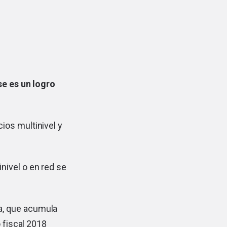
e es un logro
ios multinivel y
nivel o en red se
a, que
acumula
 fiscal 2018