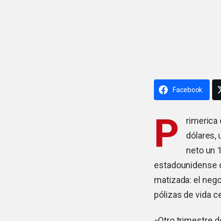
Facebook
P
rimerica
dólares, 
neto un 1
estadounidense d
matizada: el nego
pólizas de vida c
«Otro trimestre 