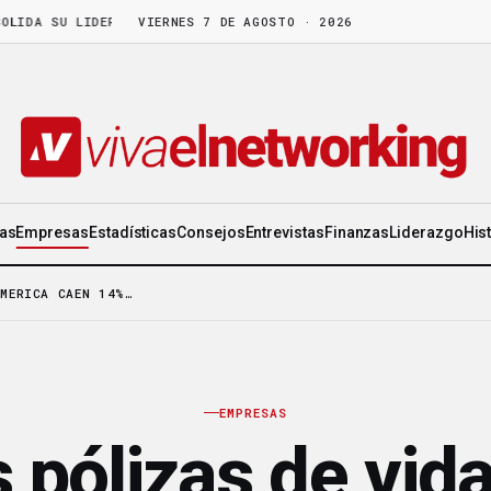
A SU LIDERAZGO EN WORLD GEN
VIERNES 7 DE AGOSTO · 2026
·
LA FRUTA MADURA NO ESPERA: HAY C
ias
Empresas
Estadísticas
Consejos
Entrevistas
Finanzas
Liderazgo
His
IMERICA CAEN 14%…
EMPRESAS
 pólizas de vid