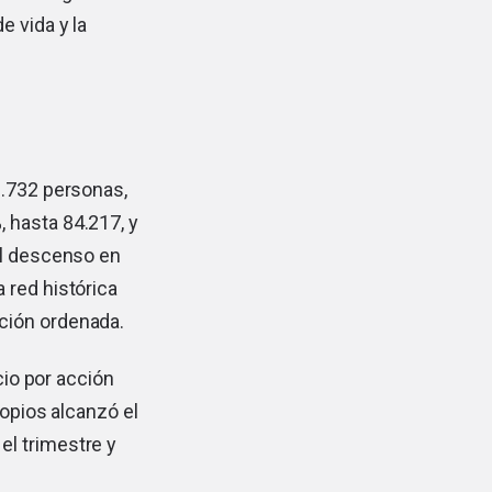
e vida y la
9.732 personas,
 hasta 84.217, y
El descenso en
 red histórica
ción ordenada.
cio por acción
ropios alcanzó el
el trimestre y