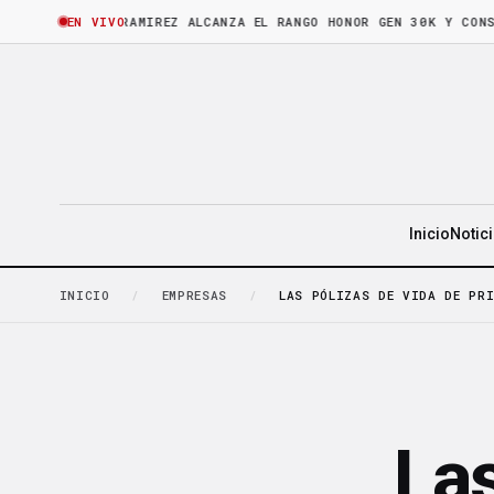
ORA
·
BRUNO RAMIREZ ALCANZA EL RANGO HONOR GEN 30K Y CONSOLID
EN VIVO
Inicio
Notic
INICIO
/
EMPRESAS
/
LAS PÓLIZAS DE VIDA DE PR
Las