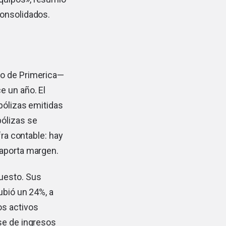
consolidados.
lo de Primerica—
e un año. El
pólizas emitidas
pólizas se
fra contable: hay
 aporta margen.
uesto. Sus
ubió un 24%, a
os activos
se de ingresos