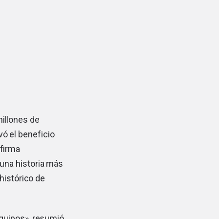
millones de
vó el beneficio
 firma
una historia más
histórico de
quipos», resumió