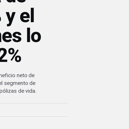
y el
es lo
22%
neficio neto de
 el segmento de
pólizas de vida.