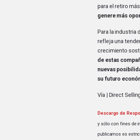
para el retiro m
genere más oport
Para la industria
refleja una tend
crecimiento soste
de estas compañí
nuevas posibilid
su futuro econó
Vía |
Direct Selli
Descargo de Respo
y sólo con fines de 
publicamos es estric