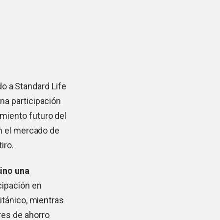
o a Standard Life
una participación
imiento futuro del
n el mercado de
iro.
sino una
cipación en
itánico, mientras
res de ahorro