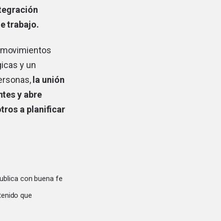
ntegración
e trabajo.
de movimientos
gicas y un
ersonas,
la unión
ntes y abre
ros a planificar
ublica con buena fe
tenido que