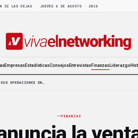
LAS DEJAS PARA LUEGO
JUEVES 6 DE AGOSTO · 2026
·
REDES DE MERCADEO: EL NEGOCIO DONDE TU 
ias
Empresas
Estadísticas
Consejos
Entrevistas
Finanzas
Liderazgo
His
 SUS OPERACIONES EN…
FINANZAS
nuncia la vent