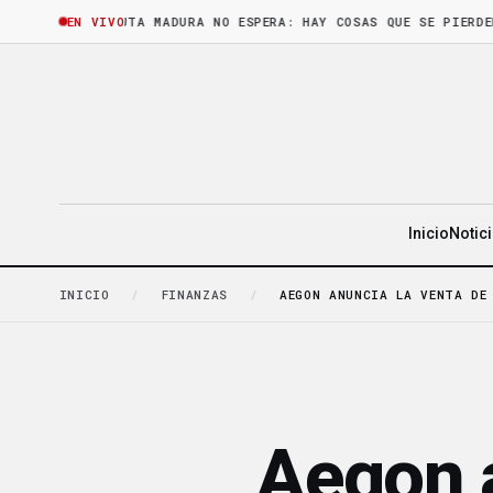
HORA
·
LA FRUTA MADURA NO ESPERA: HAY COSAS QUE SE PIERDEN SI 
EN VIVO
Inicio
Notic
INICIO
/
FINANZAS
/
AEGON ANUNCIA LA VENTA DE
Aegon a