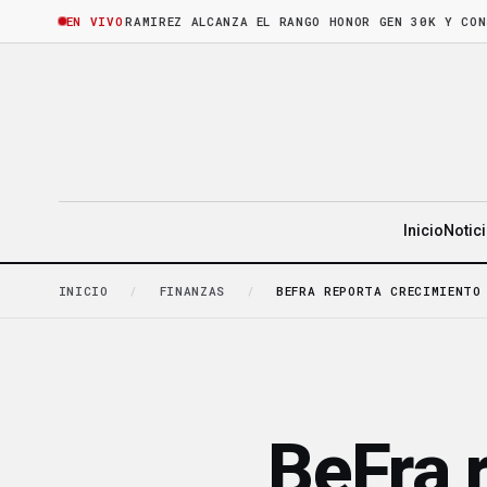
ORA
·
BRUNO RAMIREZ ALCANZA EL RANGO HONOR GEN 30K Y CONSOLIDA
EN VIVO
Inicio
Notic
INICIO
/
FINANZAS
/
BEFRA REPORTA CRECIMIENTO
BeFra 