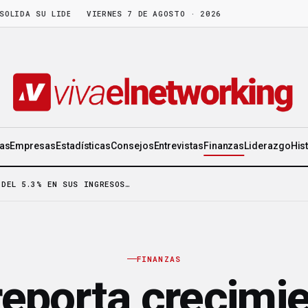
 SU LIDERAZGO EN WORLD GEN
VIERNES 7 DE AGOSTO · 2026
·
LA FRUTA MADURA NO ESPERA: HAY C
ias
Empresas
Estadísticas
Consejos
Entrevistas
Finanzas
Liderazgo
His
 DEL 5.3% EN SUS INGRESOS…
FINANZAS
reporta crecimie