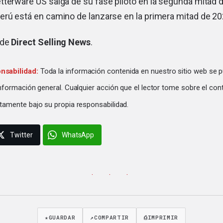
terware US salga de su fase piloto en la segunda mitad d
erú está en camino de lanzarse en la primera mitad de 20
 de
Direct Selling News
.
nsabilidad:
Toda la información contenida en nuestro sitio web se p
información general. Cualquier acción que el lector tome sobre el con
tamente bajo su propia responsabilidad.
Twitter
WhatsApp
· · ·
★
GUARDAR
↗
COMPARTIR
⎙
IMPRIMIR