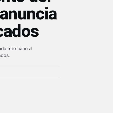
 anuncia
cados
ado mexicano al
ados.