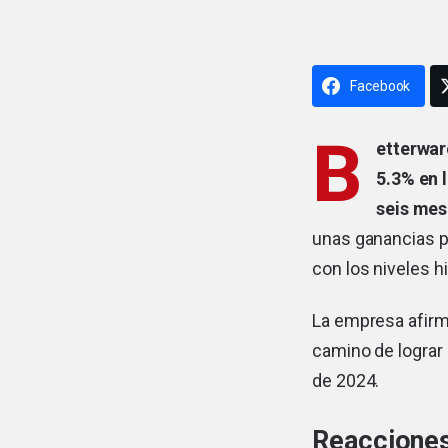
Facebook
B
etterwar
5.3% en 
seis mes
unas ganancias po
con los niveles h
La empresa afirm
camino de lograr 
de 2024.
Reacciones 