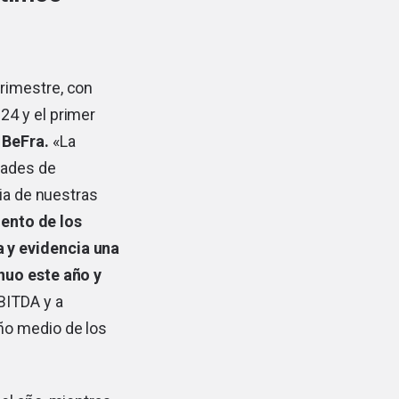
rimestre, con
24 y el primer
 BeFra.
«La
dades de
cia de nuestras
iento de los
 y evidencia una
nuo este año y
BITDA y a
ño medio de los