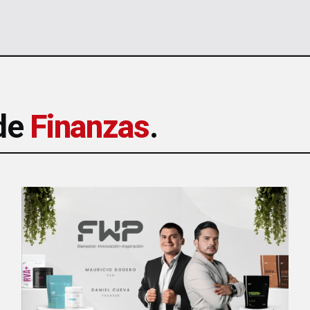
 de
Finanzas
.