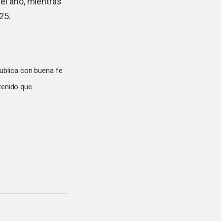
el año, mientras
25.
ublica con buena fe
tenido que