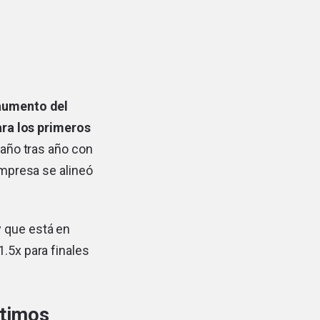
aumento del
ara los primeros
año tras año con
empresa se alineó
y que está en
1.5x para finales
ltimos