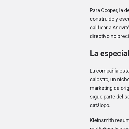
Para Cooper, la d
construido y esc
calificar a Anovi
directivo no pre
La especia
La compañía esta
calostro, un nich
marketing de orig
sigue parte del s
catálogo.
Kleinsmith resum
multiplicar la pre