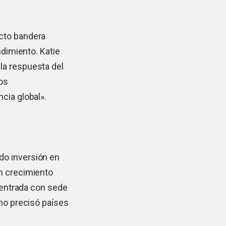
ucto bandera
ndimiento. Katie
la respuesta del
os
cia global».
do inversión en
on crecimiento
u entrada con sede
 no precisó países