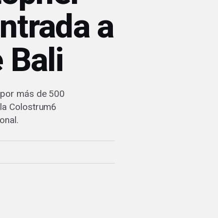
entrada a
 Bali
s por más de 500
lla Colostrum6
onal.