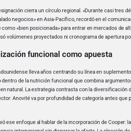
esignación cierra un círculo regional. «Durante casi tres 
alado negocios» en Asia-Pacífico, recordó en el comunica
té como «bien posicionada» para entrar en mercados de alto
cisó volúmenes proyectados ni cronograma de apertura por
lización funcional como apuesta
dounidense lleva años centrando su línea en suplement
o dentro de la nutrición funcional que combina argumento
en natural. La estrategia contrasta con la diversificación 
ector: Anovité va por profundidad de categoría antes que 
ió ese enfoque al hablar de la incorporación de Cooper: 
sencia internacional sin dispersar la oferta. La elección de