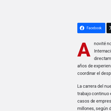
Facebook
A
novité
no
Internac
directam
años de experienc
coordinar el desp
La carrera del n
trabajo continuo 
casos de empresa
millones, según 