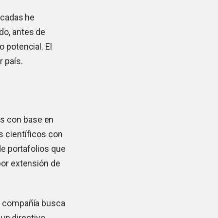
décadas he
do, antes de
 potencial. El
 país.
os con base en
s científicos con
de portafolios que
por extensión de
la compañía busca
 un directivo