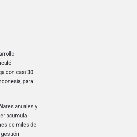
rrollo
nculó
ga con casi 30
ndonesia, para
ólares anuales y
oper acumula
nes de miles de
 gestión