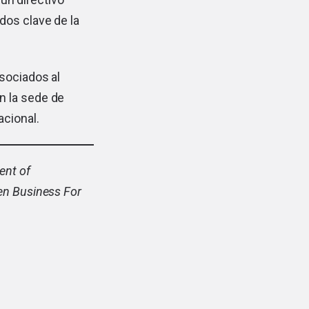
dos clave de la
asociados al
n la sede de
acional.
ent of
en Business For