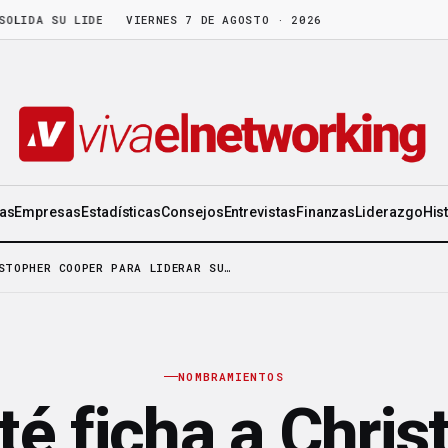
A SU LIDERAZGO EN WORLD GEN
VIERNES 7 DE AGOSTO · 2026
·
LA FRUTA MADURA NO ESPERA: HAY 
ias
Empresas
Estadísticas
Consejos
Entrevistas
Finanzas
Liderazgo
His
STOPHER COOPER PARA LIDERAR SU…
NOMBRAMIENTOS
té ficha a Chris