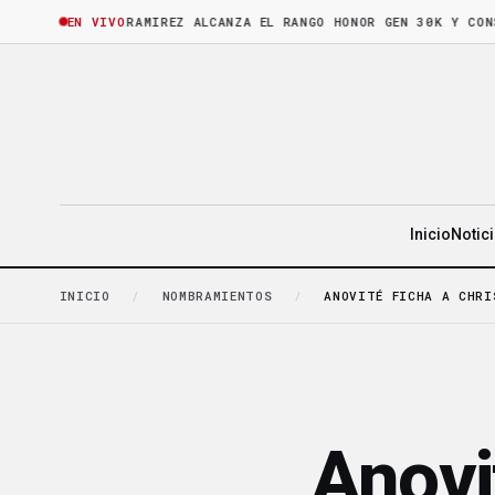
HORA
·
BRUNO RAMIREZ ALCANZA EL RANGO HONOR GEN 30K Y CONSOLID
EN VIVO
Inicio
Notic
INICIO
/
NOMBRAMIENTOS
/
ANOVITÉ FICHA A CHRI
Anovi