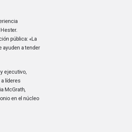
eriencia
 Hester.
ción pública: «La
e ayuden a tender
.
y ejecutivo,
 a líderes
ia McGrath,
onio en el núcleo