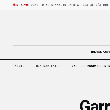
HORA
·
LEER ES COMO IR AL GIMNASIO: MEDIA HORA AL DÍA QUE CASI
EN VIVO
Inicio
Notic
INICIO
/
NOMBRAMIENTOS
/
GARRETT MCGRATH ENTR
Garr