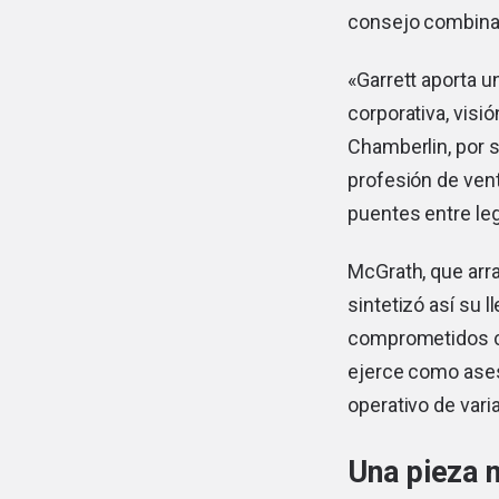
consejo combina, 
«Garrett aporta 
corporativa, visi
Chamberlin, por s
profesión de ven
puentes entre le
McGrath, que arra
sintetizó así su l
comprometidos co
ejerce como aseso
operativo de varia
Una pieza m