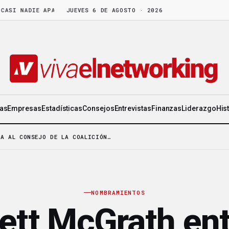
 NADIE APARTA
·
LA CEO DE ORIFLAME: «DISFRUTA DE LA GENTE TANT
JUEVES 6 DE AGOSTO · 2026
ias
Empresas
Estadísticas
Consejos
Entrevistas
Finanzas
Liderazgo
His
A AL CONSEJO DE LA COALICIÓN…
NOMBRAMIENTOS
ett McGrath ent