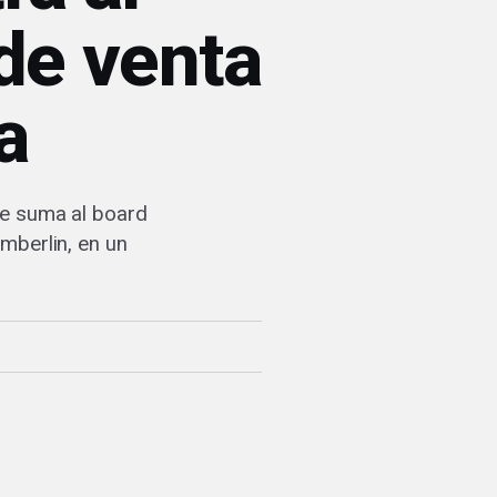
 de venta
a
se suma al board
mberlin, en un