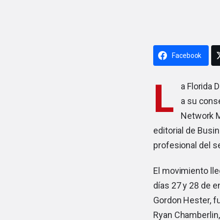
Facebook
L
a Florida 
a su cons
Network M
editorial de Bus
profesional del s
El movimiento ll
días 27 y 28 de e
Gordon Hester, fu
Ryan Chamberlin,