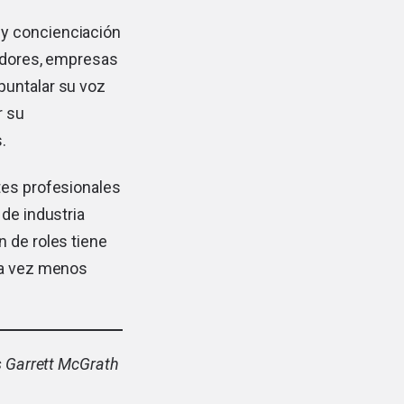
 y concienciación
midores, empresas
puntalar su voz
r su
.
tes profesionales
 de industria
n de roles tiene
ada vez menos
s Garrett McGrath