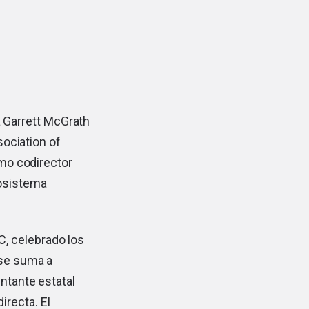
a Garrett McGrath
ociation of
mo codirector
cosistema
, celebrado los
 se suma a
entante estatal
irecta. El