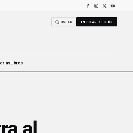
O COMO DE LOS NÚMEROS»
·
LR HEALTH VENDE 319 MILLONES DE DÓLA
BUSCAR
INICIAR SESIÓN
torias
Libros
ra al