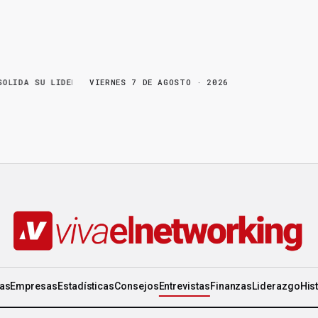
 LIDERAZGO EN WORLD GEN
VIERNES 7 DE AGOSTO · 2026
·
LA FRUTA MADURA NO ESPERA: HAY COSAS
ias
Empresas
Estadísticas
Consejos
Entrevistas
Finanzas
Liderazgo
His