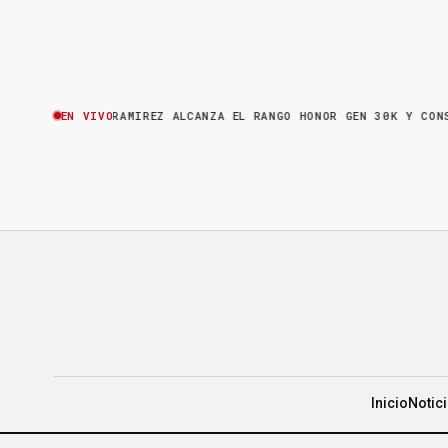
·
BRUNO RAMIREZ ALCANZA EL RANGO HONOR GEN 30K Y CONSOLIDA SU
EN VIVO
Inicio
Notic