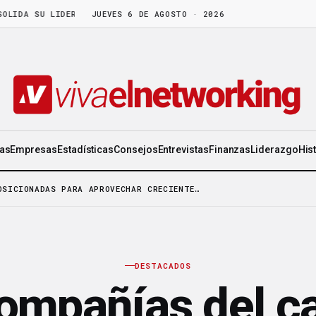
 SU LIDERAZGO EN WORLD GEN
JUEVES 6 DE AGOSTO · 2026
·
LA FRUTA MADURA NO ESPERA: HAY C
ias
Empresas
Estadísticas
Consejos
Entrevistas
Finanzas
Liderazgo
His
OSICIONADAS PARA APROVECHAR CRECIENTE…
DESTACADOS
ompañías del c