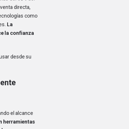
enta directa,
tecnologías como
les.
La
e la confianza
 usar desde su
iente
ando el alcance
on herramientas