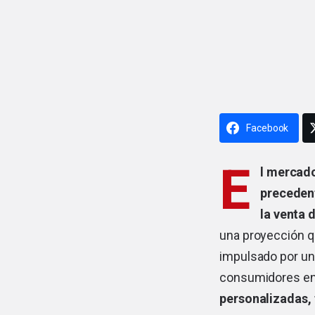
Facebook
E
l mercado
preceden
la venta d
una proyección q
impulsado por un
consumidores ent
personalizadas, 