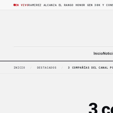
ORA
·
BRUNO RAMIREZ ALCANZA EL RANGO HONOR GEN 30K Y CONSOLIDA
EN VIVO
Inicio
Notic
INICIO
/
DESTACADOS
/
3 COMPAÑÍAS DEL CANAL P
3 c