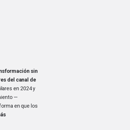
ansformación sin
es del canal de
ólares en 2024 y
miento —
 forma en que los
más