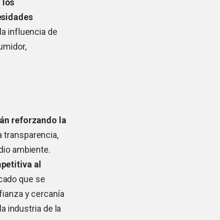
 los
esidades
a influencia de
umidor,
.
tán reforzando la
 transparencia,
edio ambiente.
etitiva al
cado que se
fianza y cercanía
a industria de la