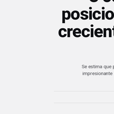
posici
crecien
Se estima que p
impresionante 