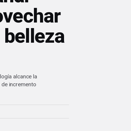
ovechar
 belleza
logía alcance la
a de incremento