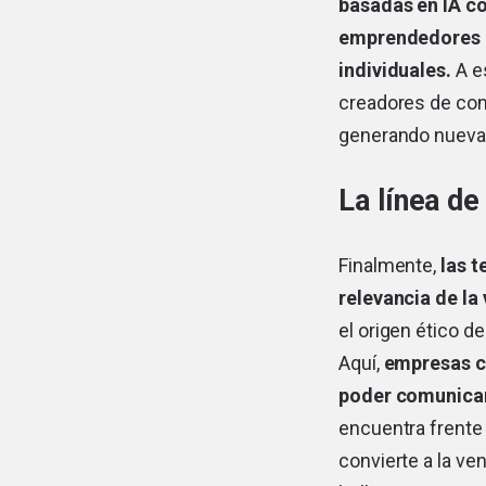
basadas en IA c
emprendedores o
individuales.
A es
creadores de con
generando nuevas
La línea de
Finalmente,
las t
relevancia de la 
el origen ético d
Aquí,
empresas co
poder comunicar
encuentra frente 
convierte a la ven