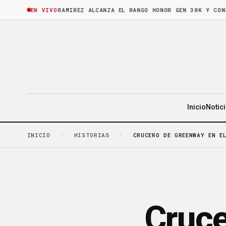
HORA
·
BRUNO RAMIREZ ALCANZA EL RANGO HONOR GEN 30K Y CONSOLID
EN VIVO
Inicio
Notic
INICIO
/
HISTORIAS
/
CRUCERO DE GREENWAY EN EL
Cruce