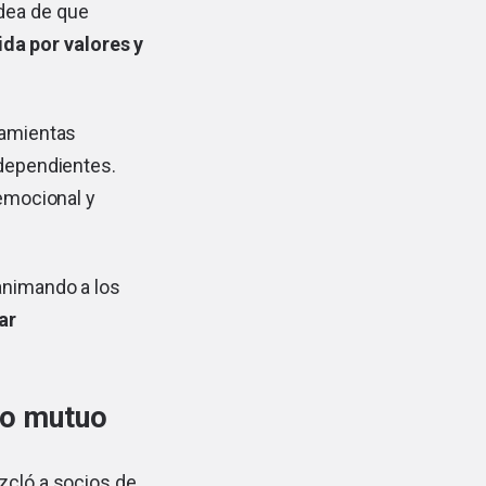
idea de que
da por valores y
ramientas
ndependientes.
 emocional y
 animando a los
ar
yo mutuo
zcló a socios de