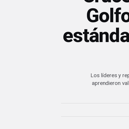
Golfo
estándar
Los líderes y r
aprendieron val