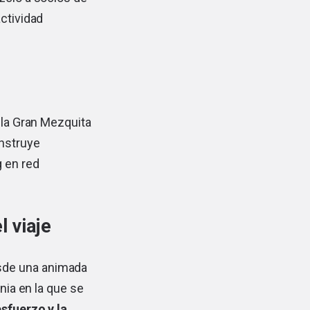
actividad
 la Gran Mezquita
onstruye
g en red
 viaje
sde una animada
nia en la que se
esfuerzo y la