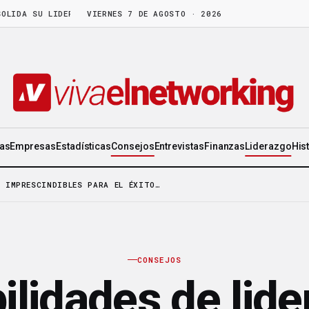
A SU LIDERAZGO EN WORLD GEN
VIERNES 7 DE AGOSTO · 2026
·
LA FRUTA MADURA NO ESPERA: HAY 
ias
Empresas
Estadísticas
Consejos
Entrevistas
Finanzas
Liderazgo
His
O IMPRESCINDIBLES PARA EL ÉXITO…
CONSEJOS
ilidades de lid