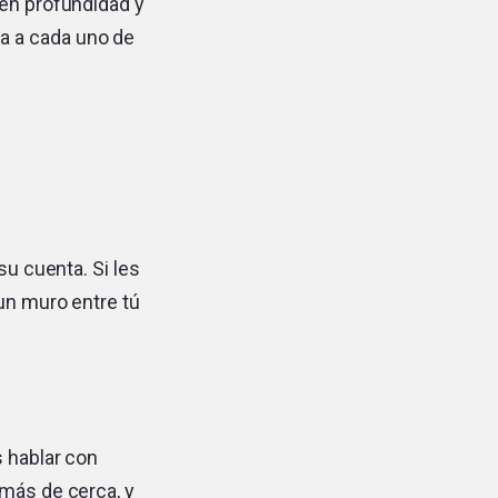
 en profundidad y
a a cada uno de
su cuenta. Si les
un muro entre tú
s hablar con
 más de cerca, y