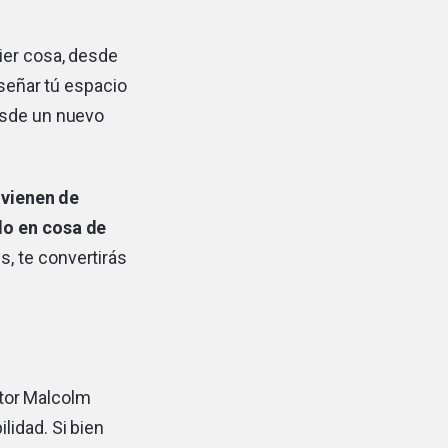
ier cosa, desde
iseñar tú espacio
esde un nuevo
 vienen de
lo en cosa de
, te convertirás
utor Malcolm
lidad. Si bien