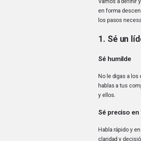
Vamos a definir y
en forma descend
los pasos necesar
1. Sé un l
Sé humilde
No le digas a los
hablas a tus comp
y ellos.
Sé preciso en
Habla rápido y en
claridad y decisi