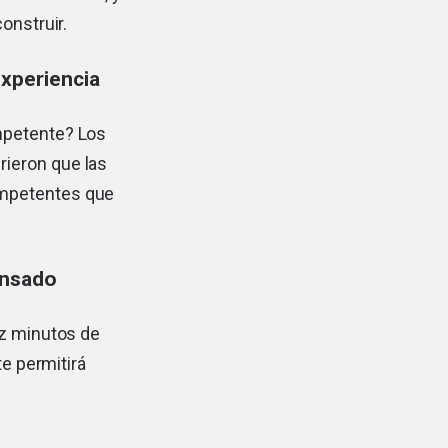
onstruir.
xperiencia
mpetente? Los
rieron que las
ompetentes que
ansado
ez minutos de
te permitirá