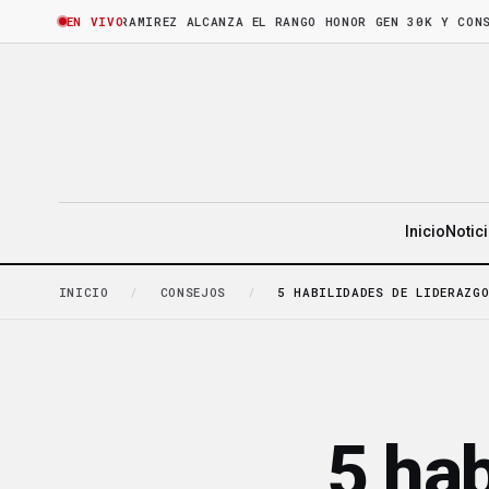
HORA
·
BRUNO RAMIREZ ALCANZA EL RANGO HONOR GEN 30K Y CONSOLID
EN VIVO
Inicio
Notic
INICIO
/
CONSEJOS
/
5 HABILIDADES DE LIDERAZG
5 hab