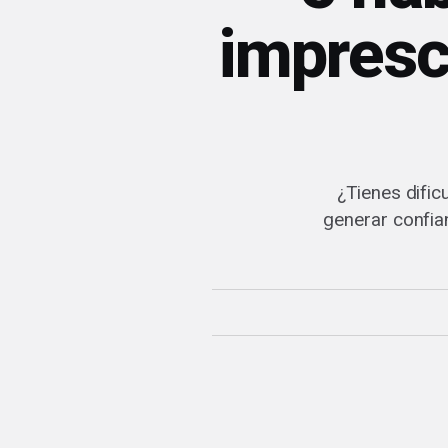
impresci
¿Tienes dific
generar confia