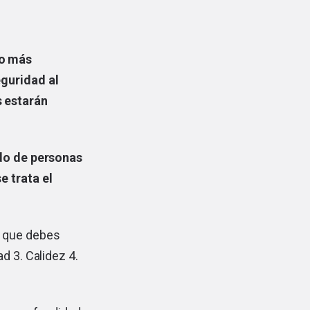
ho más
eguridad al
s estarán
ado de personas
e trata el
y que debes
d 3. Calidez 4.