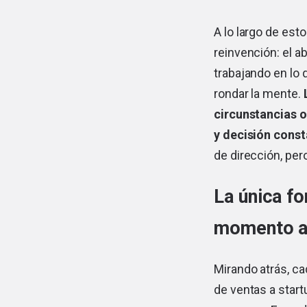
A lo largo de est
reinvención: el a
trabajando en lo 
rondar la mente.
L
circunstancias o
y decisión const
de dirección, pe
La única fo
momento a
Mirando atrás, ca
de ventas a star