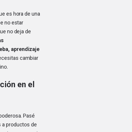
que es hora de una
de no estar
que no deja de
as
ueba, aprendizaje
ecesitas cambiar
ino.
ción en el
 poderosa. Pasé
s a productos de