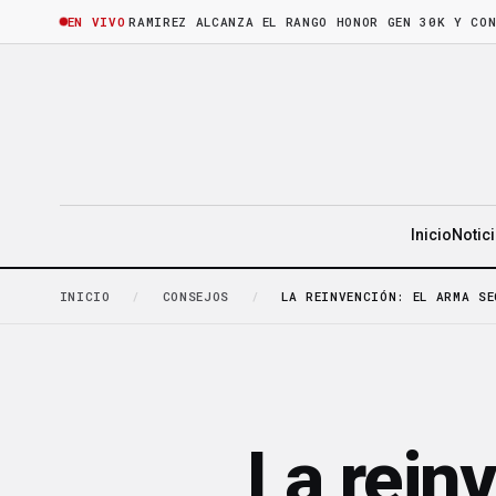
HORA
·
BRUNO RAMIREZ ALCANZA EL RANGO HONOR GEN 30K Y CONSOLI
EN VIVO
Inicio
Notic
INICIO
/
CONSEJOS
/
LA REINVENCIÓN: EL ARMA SE
La rein