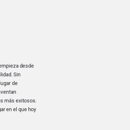
e empieza desde
lidad. Sin
lugar de
nventan
os más exitosos.
gar en el que hoy