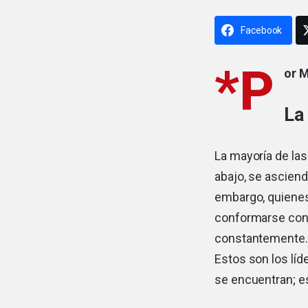
Facebook
*P
or M
La 
La mayoría de la
abajo, se asciend
embargo, quienes
conformarse con l
constantemente. 
Estos son los líde
se encuentran; es