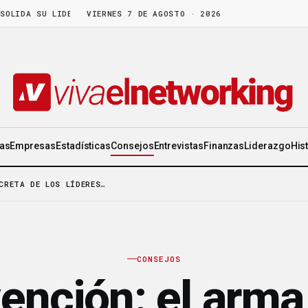
DA SU LIDERAZGO EN WORLD GEN
VIERNES 7 DE AGOSTO · 2026
·
LA FRUTA MADURA NO ESPERA: HAY 
ias
Empresas
Estadísticas
Consejos
Entrevistas
Finanzas
Liderazgo
His
CRETA DE LOS LÍDERES…
CONSEJOS
vención: el arma