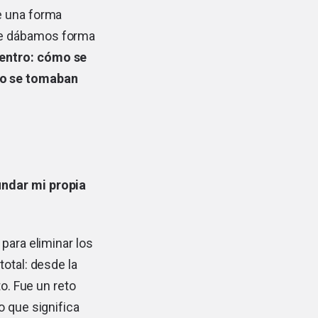
e una forma
ue dábamos forma
dentro: cómo se
mo se tomaban
undar mi propia
para eliminar los
otal: desde la
to. Fue un reto
o que significa