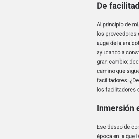
De facilita
Al principio de m
los proveedores de
auge de la era d
ayudando a constr
gran cambio: deci
camino que siguen
facilitadores. ¿D
los facilitadore
Inmersión 
Ese deseo de con
época en la que 