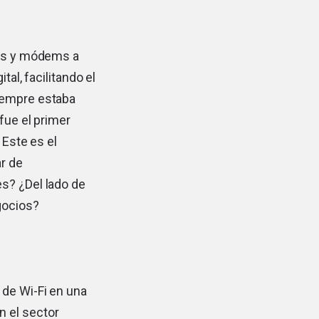
ers y módems a
al, facilitando el
siempre estaba
fue el primer
 Este es el
r de
s? ¿Del lado de
gocios?
 de Wi-Fi en una
n el sector