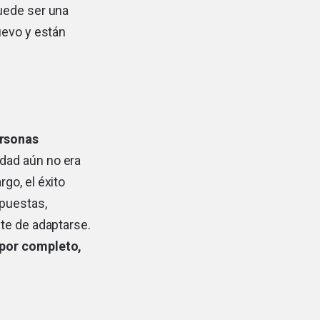
uede ser una
uevo y están
ersonas
idad aún no era
go, el éxito
opuestas,
te de adaptarse.
 por completo,