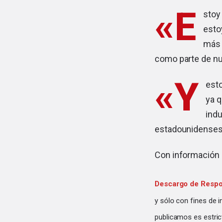
«E
stoy
esto
más 
como parte de nue
«Y
esto
ya q
indu
estadounidenses
Con información
Descargo de Respo
y sólo con fines de 
publicamos es estric