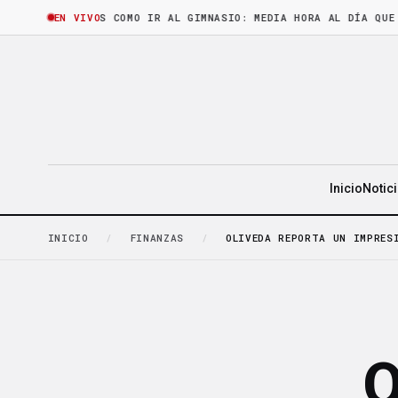
HORA
·
LEER ES COMO IR AL GIMNASIO: MEDIA HORA AL DÍA QUE CASI
EN VIVO
Inicio
Notic
INICIO
/
FINANZAS
/
OLIVEDA REPORTA UN IMPRES
O