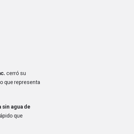
nc.
cerró su
lo que representa
a sin agua de
rápido que