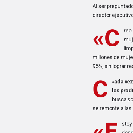
Al ser preguntado
director ejecuti
«C
reo
muj
lim
millones de mujer
95%, sin lograr r
C
«
ada vez
los prod
busca so
se remonte a las 
«E
stoy
dond