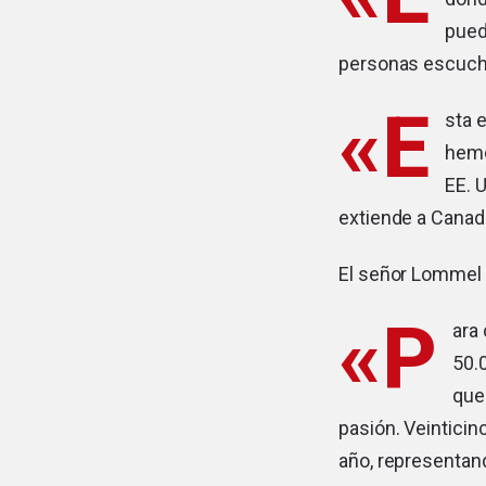
pued
personas escuchan
«E
sta 
hemo
EE. 
extiende a Canad
El señor Lommel
«P
ara
50.
que
pasión. Veintici
año, representan