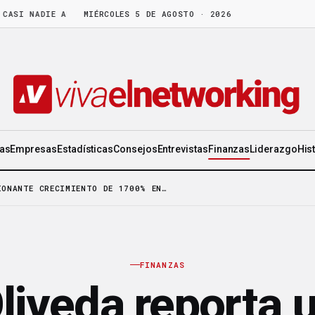
 NADIE APARTA
·
LA CEO DE ORIFLAME: «DISFRUTA DE LA GENTE TAN
MIÉRCOLES 5 DE AGOSTO · 2026
ias
Empresas
Estadísticas
Consejos
Entrevistas
Finanzas
Liderazgo
His
IONANTE CRECIMIENTO DE 1700% EN…
FINANZAS
liveda reporta 