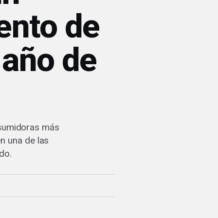
ento de
 año de
onsumidoras más
n una de las
do.