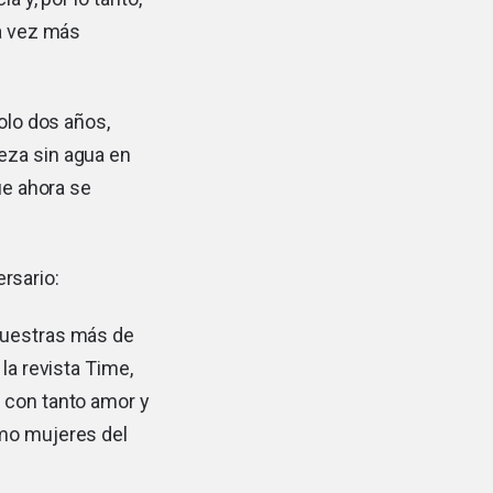
da vez más
olo dos años,
eza sin agua en
ue ahora se
rsario:
nuestras más de
la revista Time,
 con tanto amor y
omo mujeres del