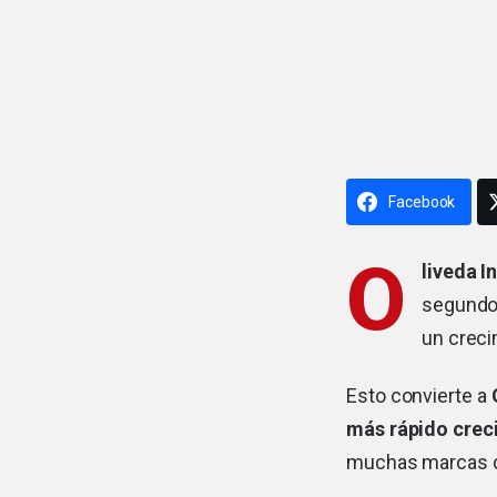
Facebook
O
liveda I
segundo 
un creci
Esto convierte a
O
más rápido crec
muchas marcas d