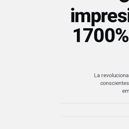
impres
1700% 
La revoluciona
conscientes
em