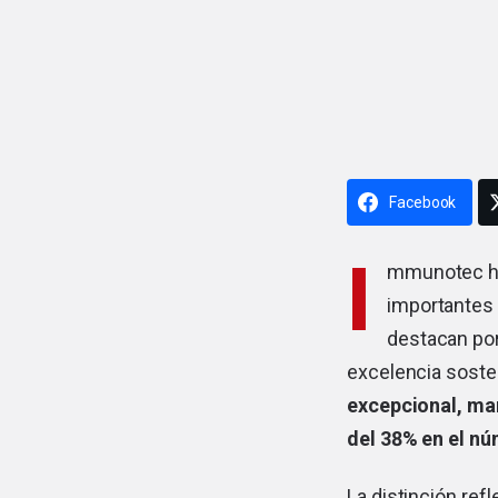
Facebook
I
mmunotec ha
importantes 
destacan por
excelencia soste
excepcional, ma
del 38% en el nú
La distinción re