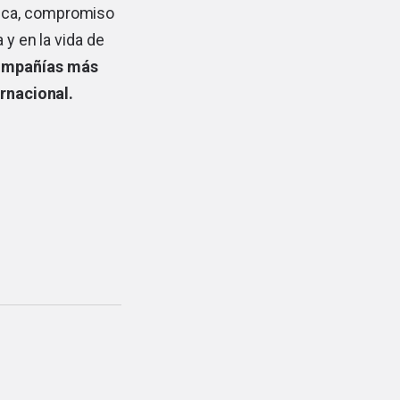
fica, compromiso
 y en la vida de
compañías más
ernacional.