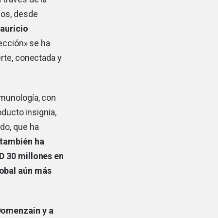
mos, desde
auricio
lección» se ha
rte, conectada y
nmunología, con
oducto insignia,
ado, que ha
también ha
D 30 millones en
lobal aún más
Domenzain y a