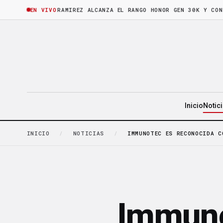
ORA
·
BRUNO RAMIREZ ALCANZA EL RANGO HONOR GEN 30K Y CONSOLIDA
EN VIVO
Inicio
Notic
INICIO
/
NOTICIAS
/
IMMUNOTEC ES RECONOCIDA C
Immuno