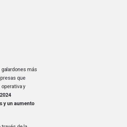
os galardones más
empresas que
 operativa y
 2024
es y un aumento
 través de la