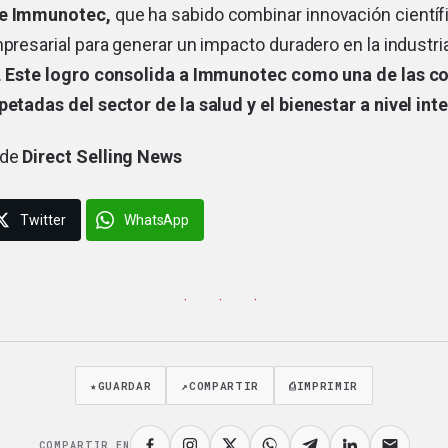
de Immunotec,
que ha sabido combinar innovación cientí
mpresarial para generar un impacto duradero en la industria
.
Este logro consolida a Immunotec como una de las 
petadas del sector de la salud y el bienestar a nivel int
 de
Direct Selling News
Twitter
WhatsApp
· · ·
★
GUARDAR
↗
COMPARTIR
⎙
IMPRIMIR
COMPARTIR EN