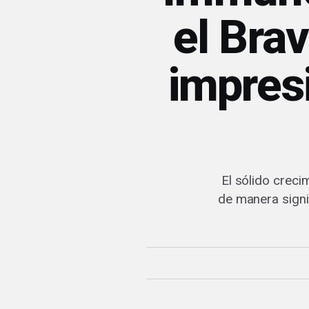
el Bra
impres
El sólido crec
de manera signi