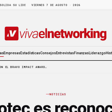
 SU LIDERAZGO EN WORLD GEN
VIERNES 7 DE AGOSTO · 2026
·
LA FRUTA MADURA NO ESPERA: HAY C
ias
Empresas
Estadísticas
Consejos
Entrevistas
Finanzas
Liderazgo
His
ON EL BRAVO IMPACT AWARD…
NOTICIAS
tec es reconoc