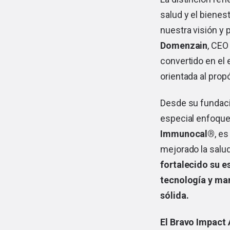
salud y el biene
nuestra visión y 
Domenzain
, CEO
convertido en el 
orientada al propó
Desde su fundaci
especial enfoque 
Immunocal®
, e
mejorado la salu
fortalecido su e
tecnología y ma
sólida.
El Bravo Impact