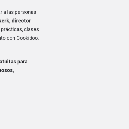
r a las personas
erk, director
 prácticas, clases
to con Cookidoo,
atuitas para
mosos,