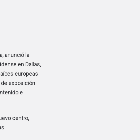
, anunció la
idense en Dallas,
raíces europeas
a de exposición
ntenido e
uevo centro,
as