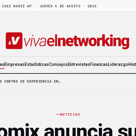
 NADIE APARTA
·
LA CEO DE ORIFLAME: «DISFRUTA DE LA GENTE TANT
JUEVES 6 DE AGOSTO · 2026
ias
Empresas
Estadísticas
Consejos
Entrevistas
Finanzas
Liderazgo
His
O CENTRO DE EXPERIENCIA EN…
NOTICIAS
mix anuncia s