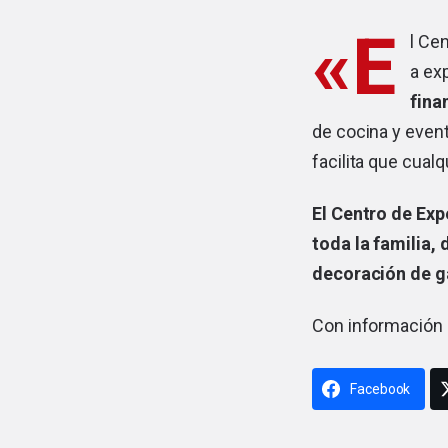
«E
l Ce
a ex
fina
de cocina y even
facilita que cual
El Centro de Exp
toda la familia
decoración de g
Con información
Facebook