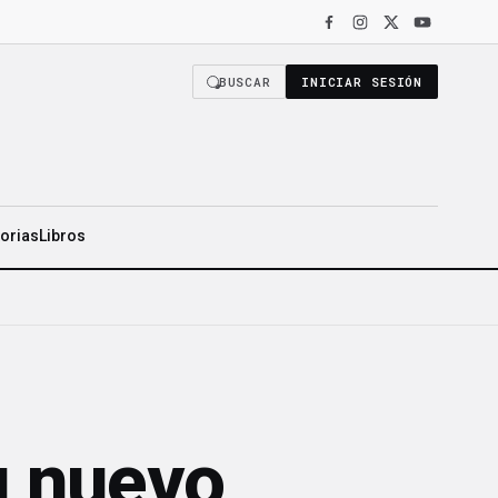
O COMO DE LOS NÚMEROS»
·
LR HEALTH VENDE 319 MILLONES DE DÓLAR
BUSCAR
INICIAR SESIÓN
torias
Libros
u nuevo