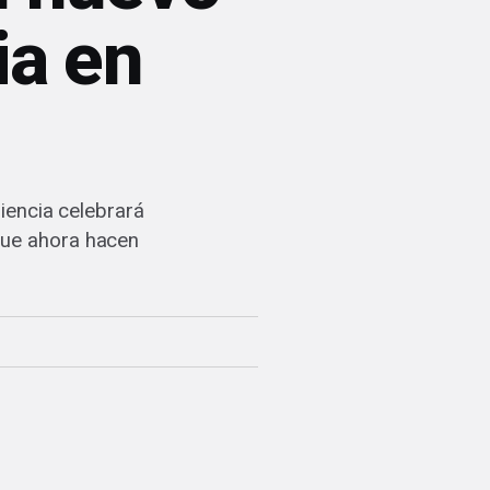
ia en
s
iencia celebrará
que ahora hacen