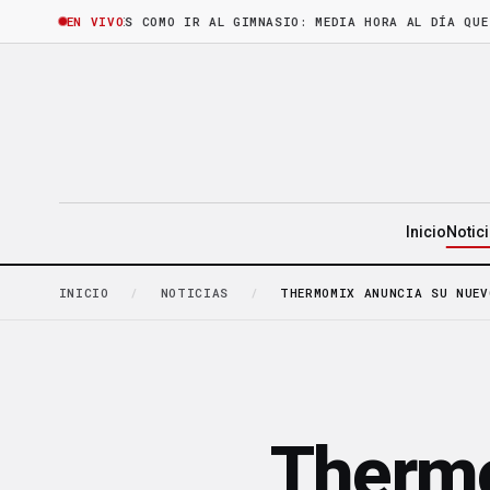
ORA
·
LEER ES COMO IR AL GIMNASIO: MEDIA HORA AL DÍA QUE CASI
EN VIVO
Inicio
Notic
INICIO
/
NOTICIAS
/
THERMOMIX ANUNCIA SU NUEV
Thermo