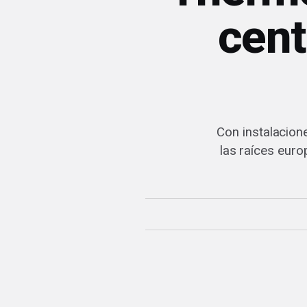
cent
Con instalacion
las raíces eur