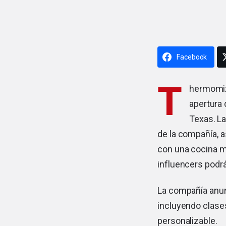
Facebook
T
hermomix
apertura
Texas. L
de la compañía, a
con una cocina m
influencers podr
La compañía anun
incluyendo clases
personalizable.