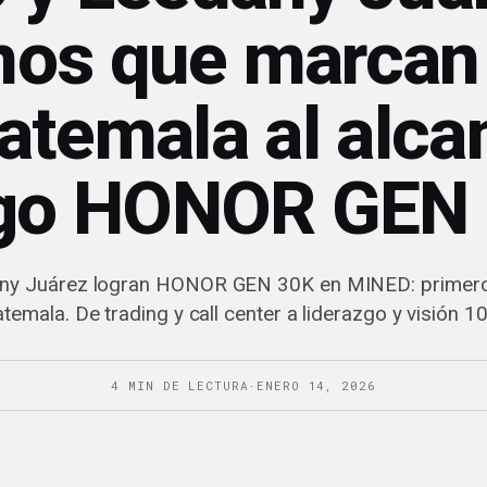
os que marcan 
atemala al alcan
go HONOR GEN
any Juárez logran HONOR GEN 30K en MINED: primer
temala. De trading y call center a liderazgo y visión 1
4 MIN DE LECTURA
·
ENERO 14, 2026