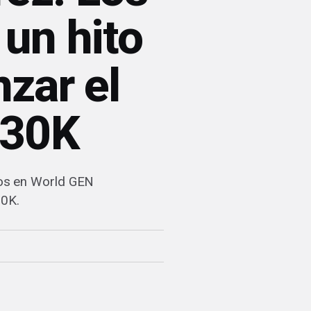
un hito
zar el
 30K
os en World GEN
00K.