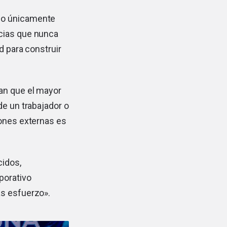
ido únicamente
ncias que nunca
d para construir
an que el mayor
de un trabajador o
iones externas es
cidos,
porativo
ás esfuerzo».