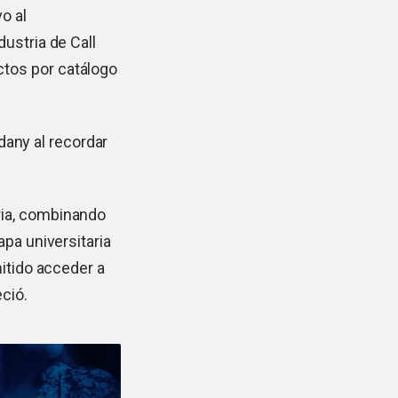
o al
ustria de Call
tos por catálogo
edany al recordar
ria, combinando
apa universitaria
mitido acceder a
eció.