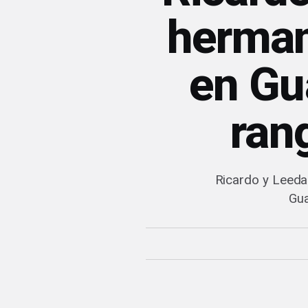
herman
en Gu
ran
Ricardo y Leed
Gua