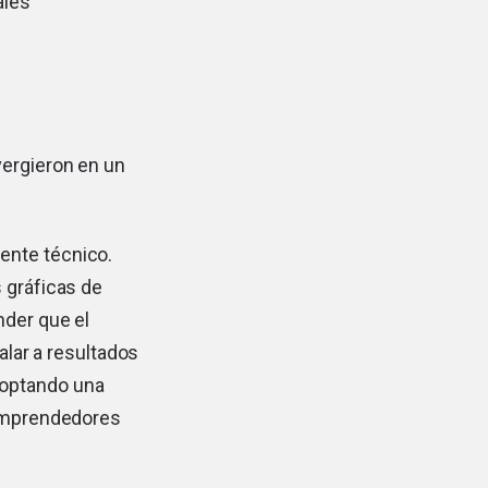
ales
vergieron en un
ente técnico.
 gráficas de
nder que el
calar a resultados
doptando una
 emprendedores