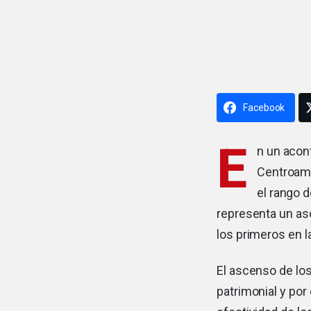
Facebook
E
n un acon
Centroamé
el rango 
representa un asc
los primeros en 
El ascenso de lo
patrimonial y por