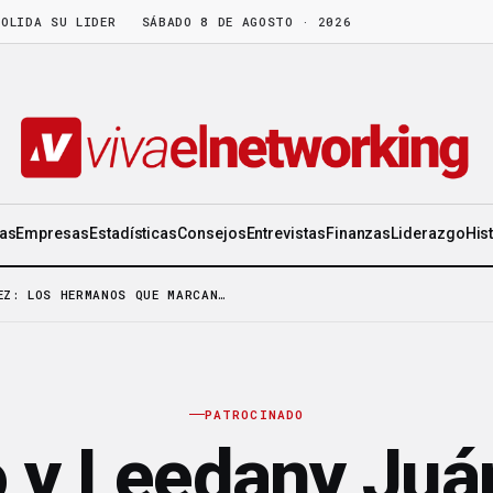
 SU LIDERAZGO EN WORLD GEN
SÁBADO 8 DE AGOSTO · 2026
·
LA FRUTA MADURA NO ESPERA: HAY CO
ias
Empresas
Estadísticas
Consejos
Entrevistas
Finanzas
Liderazgo
His
EZ: LOS HERMANOS QUE MARCAN…
PATROCINADO
 y Leedany Juá