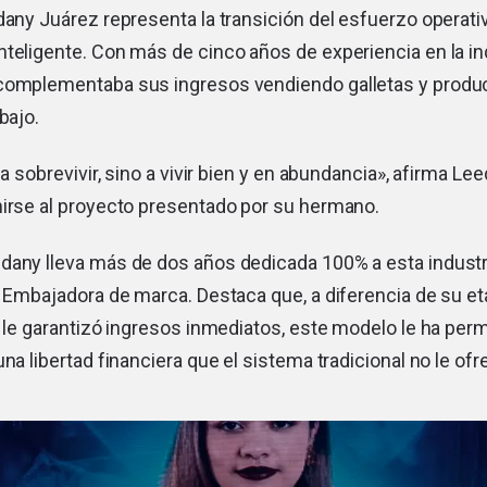
dany Juárez representa la transición del esfuerzo operativ
teligente. Con más de cinco años de experiencia en la ind
complementaba sus ingresos vendiendo galletas y produc
bajo.
 a sobrevivir, sino a vivir bien y en abundancia», afirma Le
nirse al proyecto presentado por su hermano.
dany lleva más de dos años dedicada 100% a esta indust
y Embajadora de marca. Destaca que, a diferencia de su et
o le garantizó ingresos inmediatos, este modelo le ha per
na libertad financiera que el sistema tradicional no le ofr