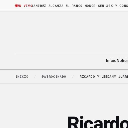
RA
·
BRUNO RAMIREZ ALCANZA EL RANGO HONOR GEN 30K Y CONSOLIDA
EN VIVO
Inicio
Notic
INICIO
/
PATROCINADO
/
RICARDO Y LEEDANY JUÁR
Ricardo