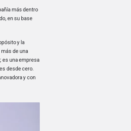
mpañía más dentro
odo, en su base
pósito y la
n más de una
g; es una empresa
res desde cero.
innovadora y con