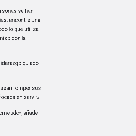
ersonas se han
ias, encontré una
do lo que utiliza
miso con la
 liderazgo guiado
desean romper sus
nfocada en servir».
rometido», añade