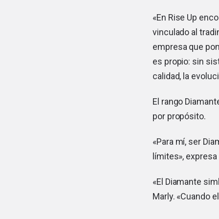
«En Rise Up encon
vinculado al trad
empresa que pone 
es propio: sin s
calidad, la evolu
El rango Diamante
por propósito.
«Para mí, ser Di
límites», expresa 
«El Diamante simb
Marly. «Cuando el