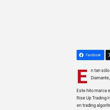
Facebook
E
n tan sól
Diamante,
Este hito marca e
Rise Up Trading 
en trading algorít