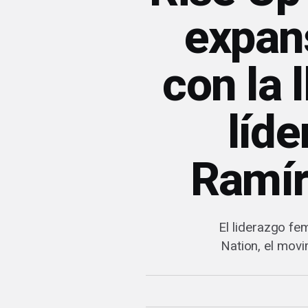
expan
con la 
líd
Ramír
El liderazgo fe
Nation, el movi