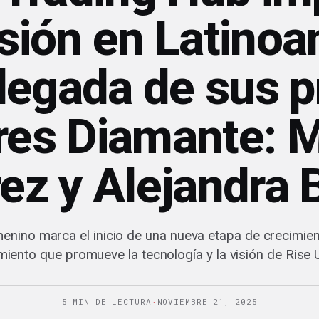
sión en Latinoa
llegada de sus 
eres Diamante: M
ez y Alejandra 
menino marca el inicio de una nueva etapa de crecimie
miento que promueve la tecnología y la visión de Rise
5 MIN DE LECTURA
·
NOVIEMBRE 21, 2025