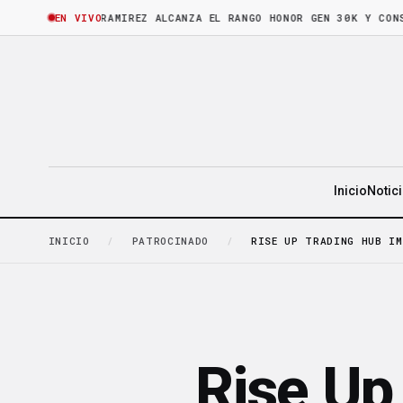
ORA
·
BRUNO RAMIREZ ALCANZA EL RANGO HONOR GEN 30K Y CONSOLIDA
EN VIVO
Inicio
Notic
INICIO
/
PATROCINADO
/
RISE UP TRADING HUB IM
Rise Up