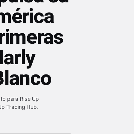
mérica
primeras
arly
Blanco
nto para Rise Up
 Up Trading Hub.