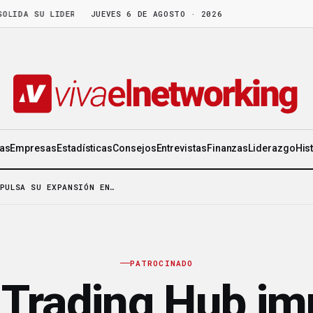
 SU LIDERAZGO EN WORLD GEN
JUEVES 6 DE AGOSTO · 2026
·
LA FRUTA MADURA NO ESPERA: HAY C
ias
Empresas
Estadísticas
Consejos
Entrevistas
Finanzas
Liderazgo
His
PULSA SU EXPANSIÓN EN…
PATROCINADO
 Trading Hub im