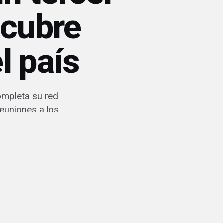
 cubre
l país
ompleta su red
euniones a los