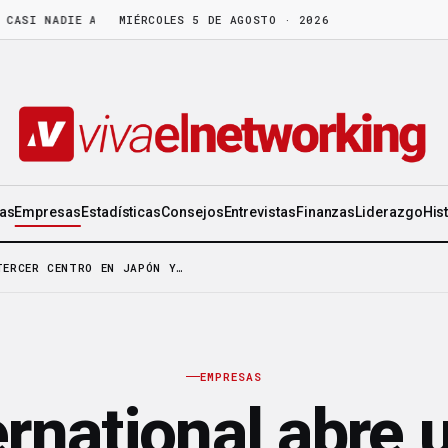
I NADIE APARTA
·
LA CEO DE ORIFLAME: «DISFRUTA DE LA GENTE TAN
MIÉRCOLES 5 DE AGOSTO · 2026
ias
Empresas
Estadísticas
Consejos
Entrevistas
Finanzas
Liderazgo
His
TERCER CENTRO EN JAPÓN Y…
EMPRESAS
rnational abre u