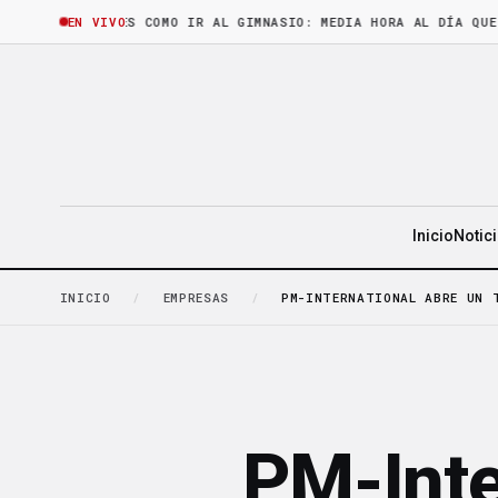
HORA
·
LEER ES COMO IR AL GIMNASIO: MEDIA HORA AL DÍA QUE CAS
EN VIVO
Inicio
Notic
INICIO
/
EMPRESAS
/
PM-INTERNATIONAL ABRE UN 
PM-Inte