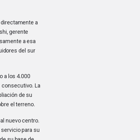
a directamente a
shi, gerente
cisamente a esa
buidores del sur
o a los 4.000
 consecutivo. La
liación de su
bre el terreno.
al nuevo centro.
 servicio para su
 de su base de