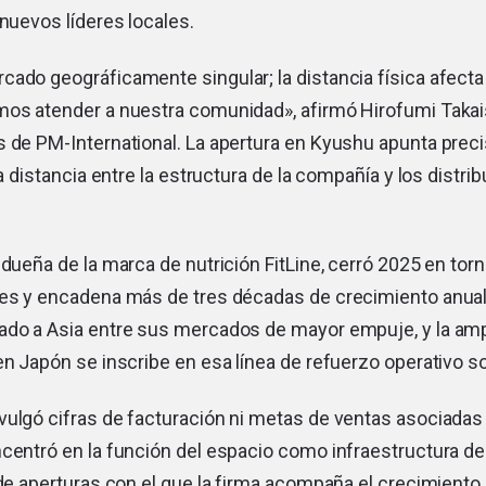
 nuevos líderes locales.
cado geográficamente singular; la distancia física afect
mos atender a nuestra comunidad», afirmó Hirofumi Takai
s de PM-International. La apertura en Kyushu apunta pre
la distancia entre la estructura de la compañía y los distri
 dueña de la marca de nutrición FitLine, cerró 2025 en torn
res y encadena más de tres décadas de crecimiento anual
ado a Asia entre sus mercados de mayor empuje, y la amp
en Japón se inscribe en esa línea de refuerzo operativo so
ulgó cifras de facturación ni metas de ventas asociadas 
centró en la función del espacio como infraestructura de
 de aperturas con el que la firma acompaña el crecimiento