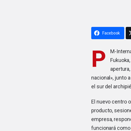
Facebook
P
M-Intern
Fukuoka, 
apertura
nacional», junto a
el sur del archipi
El nuevo centro 
producto, sesion
empresa, respond
funcionará como p