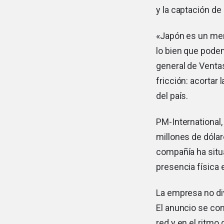
y la captación de
«Japón es un mer
lo bien que pode
general de Venta
fricción: acortar 
del país.
PM-International,
millones de dóla
compañía ha situ
presencia física 
La empresa no div
El anuncio se con
red y en el ritmo