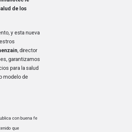
salud de los
nto, y esta nueva
estros
menzain
, director
bles, garantizamos
os para la salud
ro modelo de
ublica con buena fe
tenido que