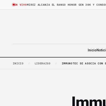
·
BRUNO RAMIREZ ALCANZA EL RANGO HONOR GEN 30K Y CONSOLIDA S
EN VIVO
Inicio
Notic
INICIO
/
LIDERAZGO
/
IMMUNOTEC SE ASOCIA CON 
Immu