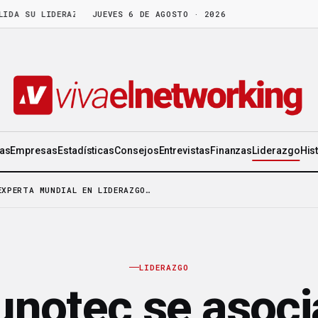
U LIDERAZGO EN WORLD GEN
JUEVES 6 DE AGOSTO · 2026
·
LA FRUTA MADURA NO ESPERA: HAY COSA
ias
Empresas
Estadísticas
Consejos
Entrevistas
Finanzas
Liderazgo
His
EXPERTA MUNDIAL EN LIDERAZGO…
LIDERAZGO
notec se asoci