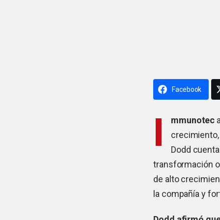
Facebook
I
mmunotec
a
crecimiento,
Dodd cuenta 
transformación o
de alto crecimien
la compañía y fo
Dodd afirmó que