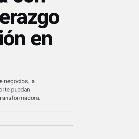
derazgo
ión en
s
e negocios, la
orte puedan
transformadora.