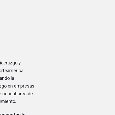
liderazgo y
orteamérica.
ando la
razgo en empresas
e consultores de
imiento.
Immunotec le