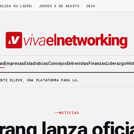
 SU LIDERAZGO EN WORLD GEN
JUEVES 6 DE AGOSTO · 2026
·
LA FRUTA MADURA NO ESPERA: HAY CO
ias
Empresas
Estadísticas
Consejos
Entrevistas
Finanzas
Liderazgo
His
ENTE ELLEV8, UNA PLATAFORMA PARA LA…
NOTICIAS
ang lanza ofic