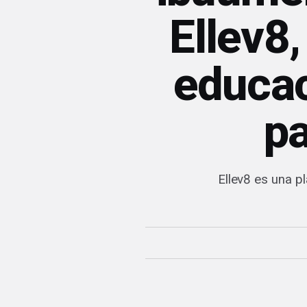
Ellev8,
educac
p
Ellev8 es una p