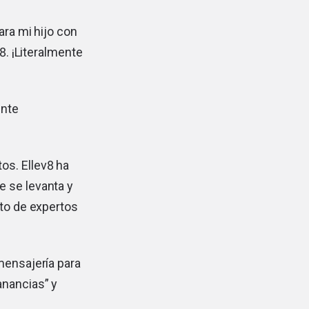
ara mi hijo con
8. ¡Literalmente
ente
os. Ellev8 ha
e se levanta y
nto de expertos
mensajería para
anancias” y