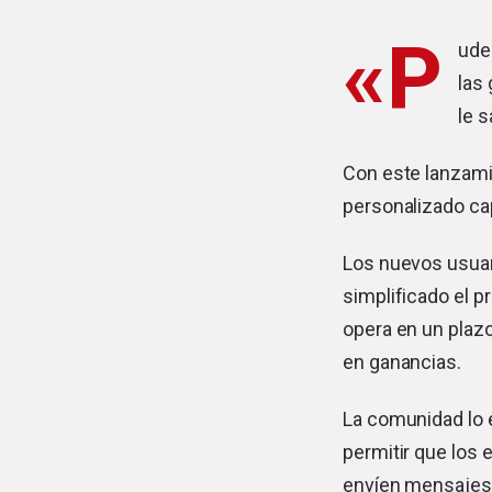
«P
ude
las 
le s
Con este lanzamie
personalizado ca
Los nuevos usuar
simplificado el 
opera en un plazo
en ganancias.
La comunidad lo e
permitir que los
envíen mensajes