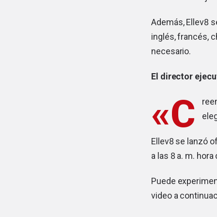
Además, Ellev8 s
inglés, francés, 
necesario.
El director ejec
«C
ree
ele
Ellev8 se lanzó 
a las 8 a. m. hor
Puede experimenta
video a continuac