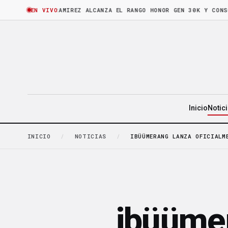
RA
·
BRUNO RAMIREZ ALCANZA EL RANGO HONOR GEN 30K Y CONSOLIDA
EN VIVO
Inicio
Notic
INICIO
/
NOTICIAS
/
IBÜÜMERANG LANZA OFICIALM
ibüümer