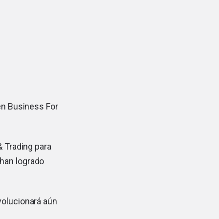
en Business For
& Trading para
 han logrado
volucionará aún