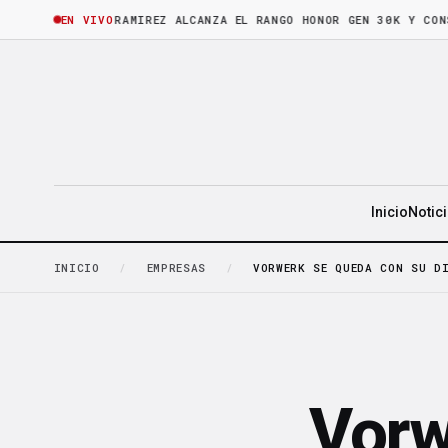
ORA
·
BRUNO RAMIREZ ALCANZA EL RANGO HONOR GEN 30K Y CONSOLID
EN VIVO
Inicio
Notic
INICIO
/
EMPRESAS
/
VORWERK SE QUEDA CON SU D
Vorw