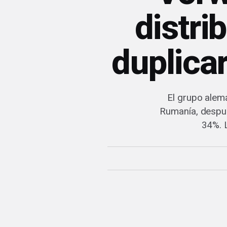
distri
duplica
El grupo alem
Rumanía, despué
34%. 