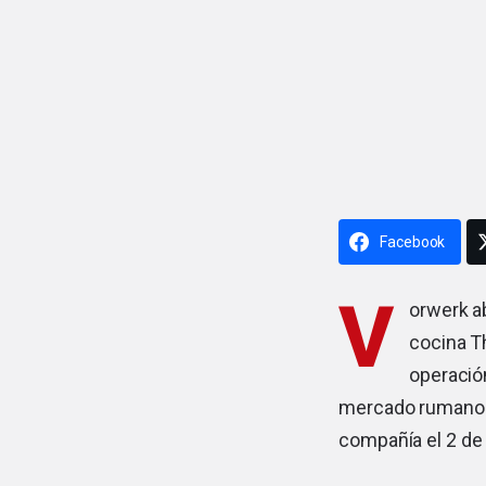
Facebook
V
orwerk
ab
cocina
T
operación
mercado rumano d
compañía el 2 de j