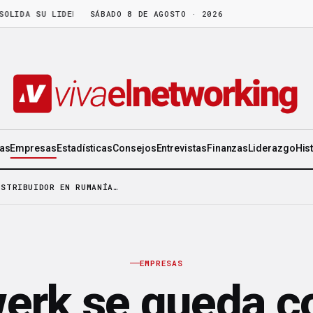
A SU LIDERAZGO EN WORLD GEN
SÁBADO 8 DE AGOSTO · 2026
·
LA FRUTA MADURA NO ESPERA: HAY C
ias
Empresas
Estadísticas
Consejos
Entrevistas
Finanzas
Liderazgo
His
ISTRIBUIDOR EN RUMANÍA…
EMPRESAS
erk se queda c