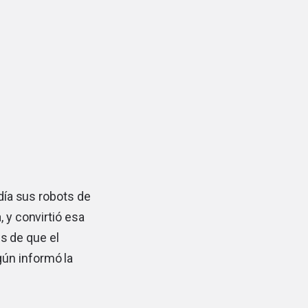
día sus robots de
 y convirtió esa
és de que el
gún informó la