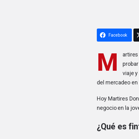
Facebook
M
artire
probar
viaje 
del mercadeo en r
Hoy Martires Don
negocio en la jov
¿Qué es fi