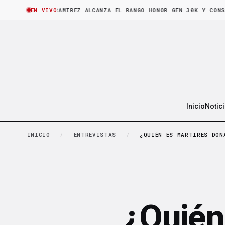
ORA
·
BRUNO RAMIREZ ALCANZA EL RANGO HONOR GEN 30K Y CONSOLID
EN VIVO
Inicio
Notic
INICIO
/
ENTREVISTAS
/
¿QUIÉN ES MARTIRES DON
¿Quién