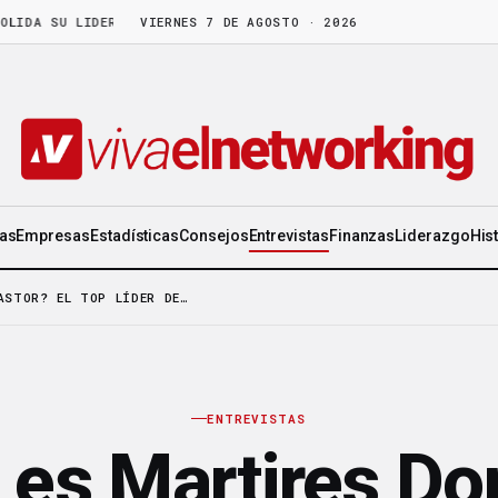
A SU LIDERAZGO EN WORLD GEN
VIERNES 7 DE AGOSTO · 2026
·
LA FRUTA MADURA NO ESPERA: HAY C
ias
Empresas
Estadísticas
Consejos
Entrevistas
Finanzas
Liderazgo
His
ASTOR? EL TOP LÍDER DE…
ENTREVISTAS
 es Martires Do