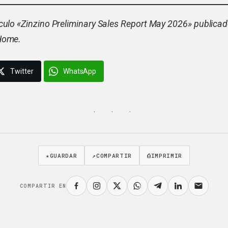
culo «
Zinzino Preliminary Sales Report May 2026
» publica
Home.
Twitter
WhatsApp
· · ·
★
GUARDAR
↗
COMPARTIR
⎙
IMPRIMIR
COMPARTIR EN