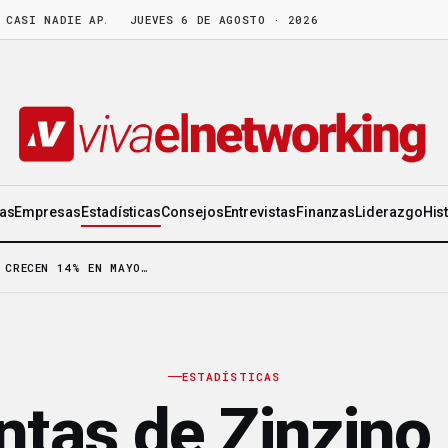
I NADIE APARTA
·
LA CEO DE ORIFLAME: «DISFRUTA DE LA GENTE TAN
JUEVES 6 DE AGOSTO · 2026
ias
Empresas
Estadísticas
Consejos
Entrevistas
Finanzas
Liderazgo
His
 CRECEN 14% EN MAYO…
ESTADÍSTICAS
ntas de Zinzino