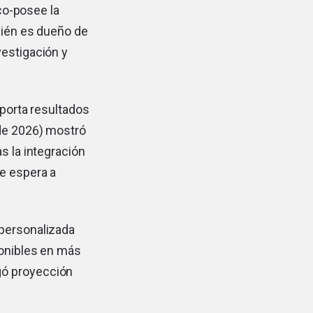
 co-posee la
mbién es dueño de
vestigación y
eporta resultados
 de 2026) mostró
s la integración
se espera a
 personalizada
ponibles en más
gó proyección