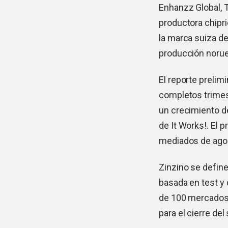
Enhanzz Global, Tr
productora chipri
la marca suiza de
producción norue
El reporte prelim
completos trimest
un crecimiento de
de It Works!. El 
mediados de ago
Zinzino se defin
basada en test y 
de 100 mercados.
para el cierre de