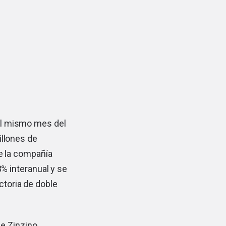
al mismo mes del
illones de
ue la compañía
 interanual y se
ctoria de doble
e Zinzino