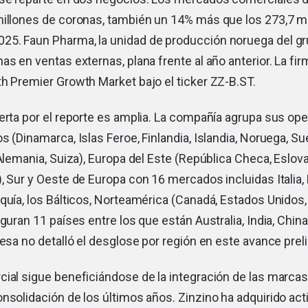
millones de coronas, también un 14% más que los 273,7 mi
5. Faun Pharma, la unidad de producción noruega del gr
as en ventas externas, plana frente al año anterior. La fir
h Premier Growth Market bajo el ticker ZZ-B.ST.
erta por el reporte es amplia. La compañía agrupa sus op
s (Dinamarca, Islas Feroe, Finlandia, Islandia, Noruega, Su
 Alemania, Suiza), Europa del Este (República Checa, Eslova
, Sur y Oeste de Europa con 16 mercados incluidas Italia, 
quía, los Bálticos, Norteamérica (Canadá, Estados Unidos,
guran 11 países entre los que están Australia, India, China
resa no detalló el desglose por región en este avance prel
cial sigue beneficiándose de la integración de las marca
nsolidación de los últimos años. Zinzino ha adquirido acti