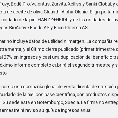
uvy, Bodē Pro, Valentus, Zurvita, Xelliss y Sanki Global, y
ota de aceite de oliva Cleanthi Alpha-Olenic. El grupo ta
 cuidado de la piel HANZZ+HEIDII y de las unidades de in
gas BioActive Foods AS y Faun Pharma AS.
inar no incluye datos de utilidad ni margen. La compañía r
ralmente, y el último cierre publicado (primer trimestre
l 27% en ingresos y casi una duplicación del beneficio tra
próximo informe completo cubrirá el segundo trimestre y 
sto.
e como una compañía global de venta directa de nutrición
cuidado de la piel con base científica, con productos dis
 Su sede está en Gotemburgo, Suecia. La firma no entre
l semestre ni revisó su guía de ingresos anual.