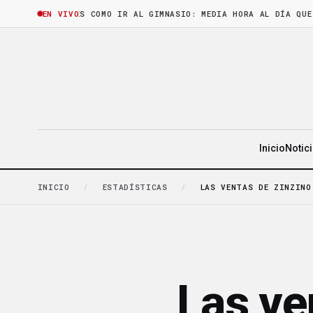
 HORA
·
LEER ES COMO IR AL GIMNASIO: MEDIA HORA AL DÍA QUE CAS
EN VIVO
Inicio
Notic
INICIO
/
ESTADÍSTICAS
/
LAS VENTAS DE ZINZINO
Las ve