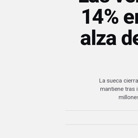
14% e
alza d
La sueca cierr
mantiene tras 
millone