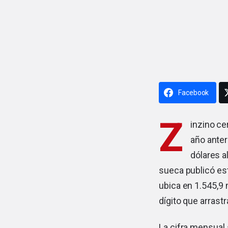
Facebook
Z
inzino
cer
año anter
dólares a
sueca publicó es
ubica en 1.545,9 
dígito que arrast
La cifra mensual