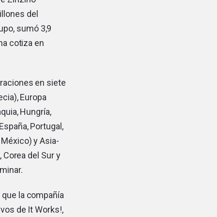
llones del
upo, sumó 3,9
ma cotiza en
eraciones en siete
ecia), Europa
quia, Hungría,
España, Portugal,
 México) y Asia-
, Corea del Sur y
iminar.
s que la compañía
vos de It Works!,