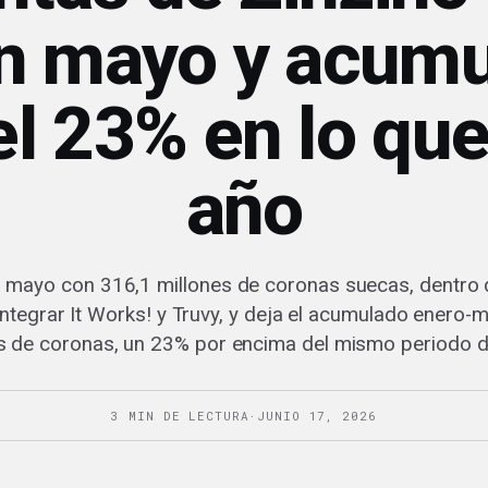
n mayo y acumu
el 23% en lo que
año
a mayo con 316,1 millones de coronas suecas, dentro 
integrar It Works! y Truvy, y deja el acumulado enero-
s de coronas, un 23% por encima del mismo periodo 
3 MIN DE LECTURA
·
JUNIO 17, 2026