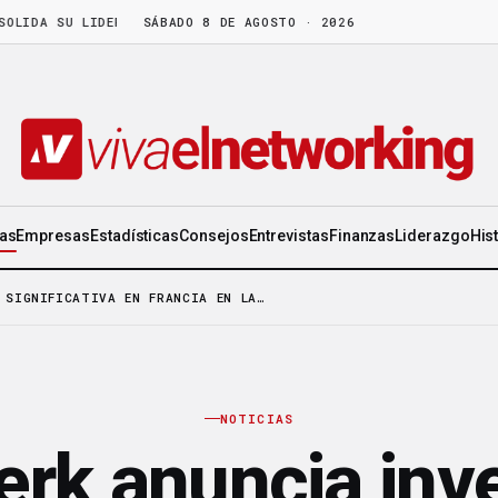
A SU LIDERAZGO EN WORLD GEN
SÁBADO 8 DE AGOSTO · 2026
·
LA FRUTA MADURA NO ESPERA: HAY C
ias
Empresas
Estadísticas
Consejos
Entrevistas
Finanzas
Liderazgo
His
 SIGNIFICATIVA EN FRANCIA EN LA…
NOTICIAS
rk anuncia inv