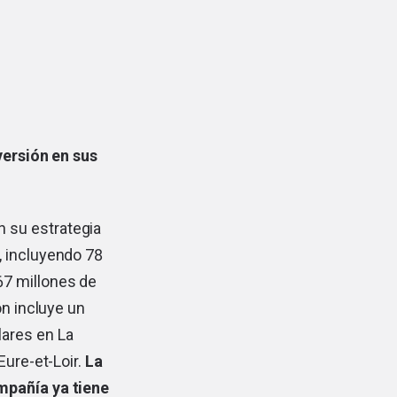
ersión en sus
 su estrategia
, incluyendo 78
67 millones de
ón incluye un
ares en La
Eure-et-Loir.
La
mpañía ya tiene