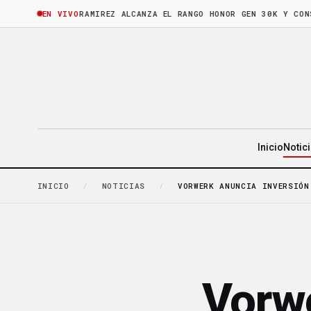
ORA
·
BRUNO RAMIREZ ALCANZA EL RANGO HONOR GEN 30K Y CONSOLID
EN VIVO
Inicio
Notic
INICIO
/
NOTICIAS
/
VORWERK ANUNCIA INVERSIÓN
Vorwe