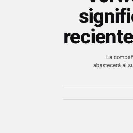
signif
recient
La compañí
abastecerá al s