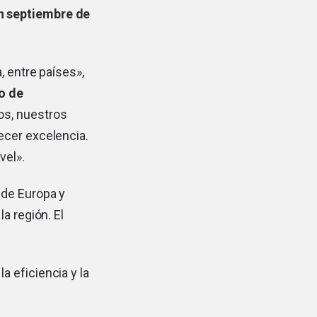
n septiembre de
, entre países»,
o de
os, nuestros
ecer excelencia.
vel».
 de Europa y
a región. El
a eficiencia y la