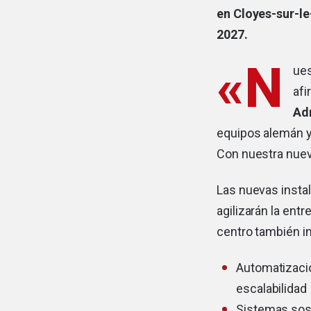
en Cloyes-sur-l
2027.
«N
ues
afi
Ad
equipos alemán y
Con nuestra nueva
Las nuevas insta
agilizarán la ent
centro también i
Automatización
escalabilidad
Sistemas sost