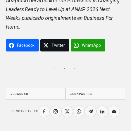
Adaptado del artículo «
The Profession Is Changing:
Leaders Ready to Level Up at ANMP 2026 Next
Week
» publicado originalmente en Business For
Home.
Facebook
Twitter
WhatsApp
· · ·
★
GUARDAR
↗
COMPARTIR
COMPARTIR EN